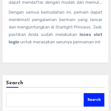
dapat mendaftar dengan mudah dan memulai
petualangan bermain slot online dalam
Dengan semua kemudahan ini, pemain dapat
hitungan menit.
menikmati pengalaman bermain yang lancar
dan menguntungkan di Starlight Princess. Jadi,
pastikan Anda sudah melakukan
inces slot
login
untuk merasakan serunya permainan ini!
Search
Search