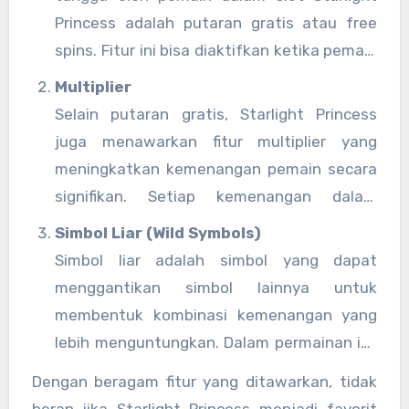
Princess adalah putaran gratis atau free
spins. Fitur ini bisa diaktifkan ketika pemain
mendapatkan simbol scatter pada
Multiplier
gulungan. Free spins memberikan
Selain putaran gratis, Starlight Princess
kesempatan untuk mendapatkan
juga menawarkan fitur multiplier yang
kemenangan tanpa perlu bertaruh lebih
meningkatkan kemenangan pemain secara
banyak, yang tentunya sangat
signifikan. Setiap kemenangan dalam
menguntungkan bagi pemain.
permainan ini dapat diperbesar dengan
Simbol Liar (Wild Symbols)
multiplier tertentu, yang memberikan
Simbol liar adalah simbol yang dapat
sensasi lebih menyenangkan saat
menggantikan simbol lainnya untuk
mendapatkan kombinasi kemenangan yang
membentuk kombinasi kemenangan yang
besar.
lebih menguntungkan. Dalam permainan ini,
simbol liar berfungsi dengan baik untuk
Dengan beragam fitur yang ditawarkan, tidak
membantu pemain meraih kemenangan
heran jika Starlight Princess menjadi favorit