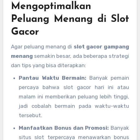
Mengoptimalkan
Peluang Menang di Slot
Gacor
Agar peluang menang di
slot gacor gampang
menang
semakin besar, ada beberapa strategi
dan tips yang bisa diterapkan:
Pantau Waktu Bermain:
Banyak pemain
percaya bahwa slot gacor hari ini atau
malam ini memberikan peluang lebih tinggi,
jadi cobalah bermain pada waktu-waktu
tersebut.
Manfaatkan Bonus dan Promosi:
Banyak
situs slot terpercaya menawarkan bonus