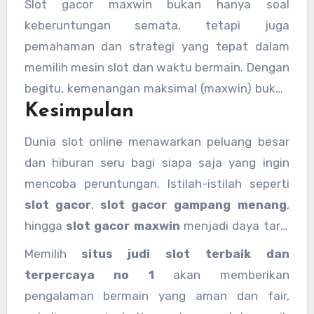
Slot gacor maxwin bukan hanya soal
keberuntungan semata, tetapi juga
pemahaman dan strategi yang tepat dalam
memilih mesin slot dan waktu bermain. Dengan
begitu, kemenangan maksimal (maxwin) bukan
Kesimpulan
lagi hal yang mustahil.
Dunia slot online menawarkan peluang besar
dan hiburan seru bagi siapa saja yang ingin
mencoba peruntungan. Istilah-istilah seperti
slot gacor
,
slot gacor gampang menang
,
hingga
slot gacor maxwin
menjadi daya tarik
tersendiri bagi para pemain. Namun, kunci
Memilih
situs judi slot terbaik dan
utama keberhasilan terletak pada pemilihan
terpercaya no 1
akan memberikan
situs slot terpercaya
dan memanfaatkan
pengalaman bermain yang aman dan fair,
link slot online
resmi yang menyediakan