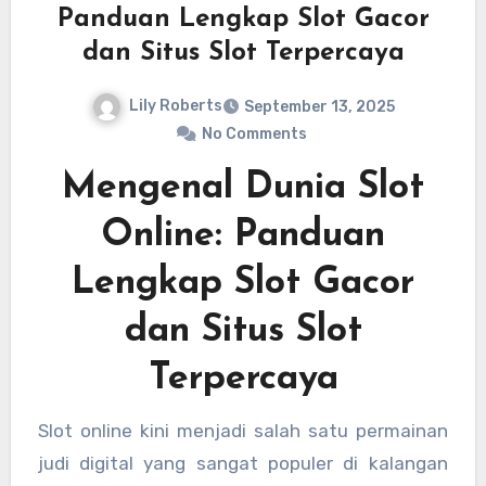
Panduan Lengkap Slot Gacor
dan Situs Slot Terpercaya
Lily Roberts
September 13, 2025
No Comments
Mengenal Dunia Slot
Online: Panduan
Lengkap Slot Gacor
dan Situs Slot
Terpercaya
Slot online kini menjadi salah satu permainan
judi digital yang sangat populer di kalangan