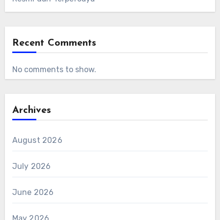
Recent Comments
No comments to show.
Archives
August 2026
July 2026
June 2026
May 2026