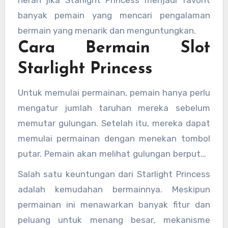
lebih mudah.
banyak pemain yang mencari pengalaman
bermain yang menarik dan menguntungkan.
Cara Bermain Slot
Starlight Princess
Untuk memulai permainan, pemain hanya perlu
mengatur jumlah taruhan mereka sebelum
memutar gulungan. Setelah itu, mereka dapat
memulai permainan dengan menekan tombol
putar. Pemain akan melihat gulungan berputar,
dan kombinasi simbol yang jatuh pada
Salah satu keuntungan dari Starlight Princess
gulungan akan menentukan apakah mereka
adalah kemudahan bermainnya. Meskipun
memenangkan hadiah.
permainan ini menawarkan banyak fitur dan
peluang untuk menang besar, mekanisme