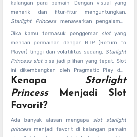
kalangan para pemain. Dengan visual yang
menarik dan fitur-fitur menguntungkan,
Starlight Princess
menawarkan pengalaman
bermain yang menyenangkan sekaligus
Jika kamu termasuk penggemar
slot
yang
menguntungkan. Bagi mereka yang suka
mencari permainan dengan RTP (Return to
bermain game slot, terutama
slot princess
,
Player) tinggi dan volatilitas sedang,
Starlight
game ini wajib dicoba. Terlebih lagi, banyak
Princess slot
bisa jadi pilihan yang tepat. Slot
yang menyebutnya sebagai
slot starlight
ini dikembangkan oleh Pragmatic Play dan
princess gacor
karena kemudahan
Kenapa
Starlight
mengusung tema karakter putri yang
memenangkan jackpot yang ditawarkan.
terinspirasi dari dunia fantasi. Grafisnya yang
Princess
Menjadi Slot
menawan, dipadukan dengan efek suara yang
Favorit?
menenangkan, membuat siapa saja betah
berlama-lama bermain.
Ada banyak alasan mengapa
slot starlight
princess
menjadi favorit di kalangan pemain