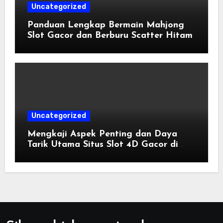
Uncategorized
Panduan Lengkap Bermain Mahjong
Slot Gacor dan Berburu Scatter Hitam
Uncategorized
Mengkaji Aspek Penting dan Daya
Tarik Utama Situs Slot 4D Gacor di
Era Modern