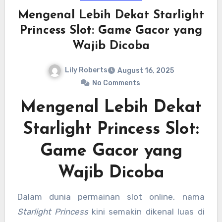
Mengenal Lebih Dekat Starlight
Princess Slot: Game Gacor yang
Wajib Dicoba
Lily Roberts
August 16, 2025
No Comments
Mengenal Lebih Dekat
Starlight Princess Slot:
Game Gacor yang
Wajib Dicoba
Dalam dunia permainan slot online, nama
Starlight Princess
kini semakin dikenal luas di