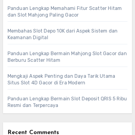
Panduan Lengkap Memahami Fitur Scatter Hitam
dan Slot Mahjong Paling Gacor
Membahas Slot Depo 10K dari Aspek Sistem dan
Keamanan Digital
Panduan Lengkap Bermain Mahjong Slot Gacor dan
Berburu Scatter Hitam
Mengkaji Aspek Penting dan Daya Tarik Utama
Situs Slot 4D Gacor di Era Modern
Panduan Lengkap Bermain Slot Deposit QRIS 5 Ribu
Resmi dan Terpercaya
Recent Comments