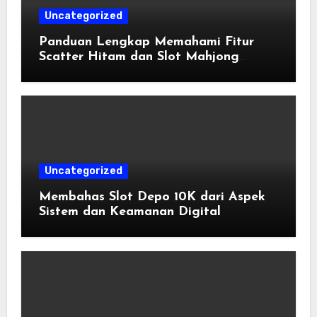
Uncategorized
Panduan Lengkap Memahami Fitur
Scatter Hitam dan Slot Mahjong
Paling Gacor
Uncategorized
Membahas Slot Depo 10K dari Aspek
Sistem dan Keamanan Digital