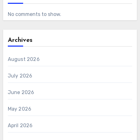
No comments to show.
Archives
August 2026
July 2026
June 2026
May 2026
April 2026