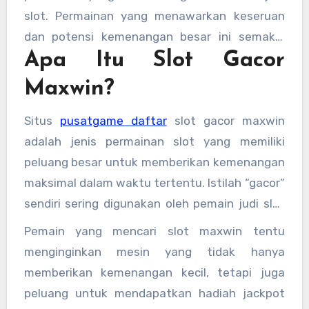
slot. Permainan yang menawarkan keseruan
dan potensi kemenangan besar ini semakin
Apa Itu Slot Gacor
menjadi pilihan utama para pemain di berbagai
situs judi slot online gampang menang. Dalam
Maxwin?
artikel ini, kami akan membahas beberapa
permainan slot gacor maxwin terbaru yang
Situs
pusatgame daftar
s
lot gacor maxwin
dapat memberikan pengalaman bermain yang
adalah jenis permainan slot yang memiliki
menarik dan menguntungkan.
peluang besar untuk memberikan kemenangan
maksimal dalam waktu tertentu. Istilah “gacor”
sendiri sering digunakan oleh pemain judi slot
untuk menggambarkan mesin slot yang
Pemain yang mencari slot maxwin tentu
memberikan banyak kemenangan dalam
menginginkan mesin yang tidak hanya
periode tertentu. Sedangkan “maxwin”
memberikan kemenangan kecil, tetapi juga
merujuk pada kemenangan terbesar yang
peluang untuk mendapatkan hadiah jackpot
dapat diraih dalam permainan tersebut.