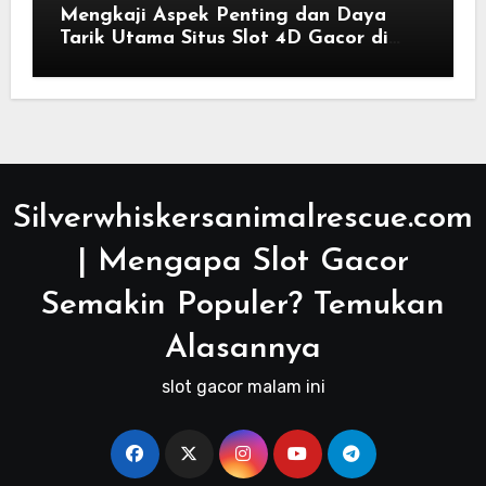
Mengkaji Aspek Penting dan Daya
Tarik Utama Situs Slot 4D Gacor di
Era Modern
Silverwhiskersanimalrescue.com
| Mengapa Slot Gacor
Semakin Populer? Temukan
Alasannya
slot gacor malam ini