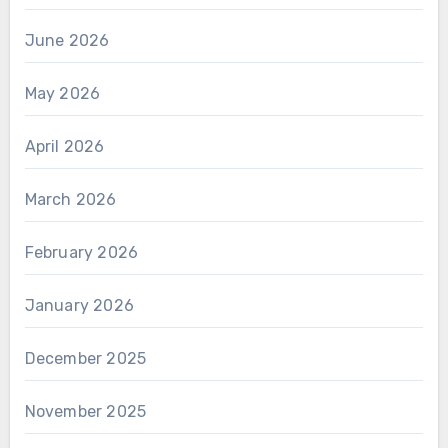
June 2026
May 2026
April 2026
March 2026
February 2026
January 2026
December 2025
November 2025