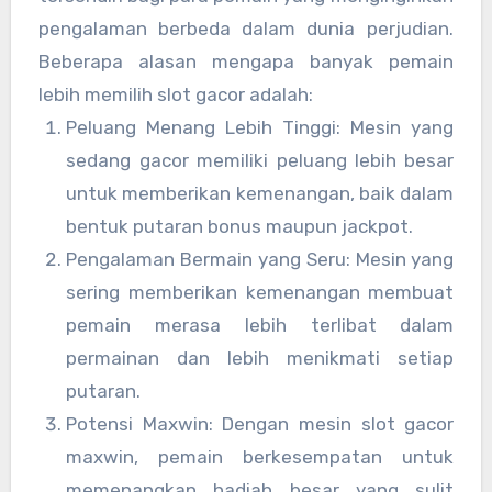
pengalaman berbeda dalam dunia perjudian.
Beberapa alasan mengapa banyak pemain
lebih memilih slot gacor adalah:
Peluang Menang Lebih Tinggi: Mesin yang
sedang gacor memiliki peluang lebih besar
untuk memberikan kemenangan, baik dalam
bentuk putaran bonus maupun jackpot.
Pengalaman Bermain yang Seru: Mesin yang
sering memberikan kemenangan membuat
pemain merasa lebih terlibat dalam
permainan dan lebih menikmati setiap
putaran.
Potensi Maxwin: Dengan mesin slot gacor
maxwin, pemain berkesempatan untuk
memenangkan hadiah besar yang sulit