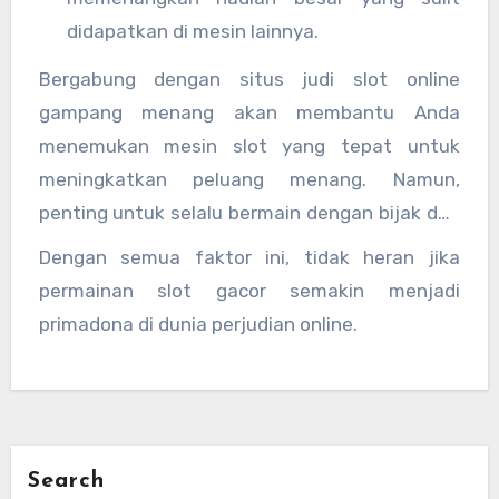
didapatkan di mesin lainnya.
Bergabung dengan situs judi slot online
gampang menang akan membantu Anda
menemukan mesin slot yang tepat untuk
meningkatkan peluang menang. Namun,
penting untuk selalu bermain dengan bijak dan
mengelola keuangan dengan baik agar dapat
Dengan semua faktor ini, tidak heran jika
menikmati permainan tanpa mengalami
permainan slot gacor semakin menjadi
kerugian yang besar.
primadona di dunia perjudian online.
Search