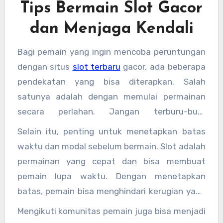
Tips Bermain Slot Gacor
Sebaliknya, ketika merasa tidak hoki, pemain
bisa cepat frustrasi dan mengambil keputusan
dan Menjaga Kendali
yang kurang bijak.
Bagi pemain yang ingin mencoba peruntungan
dengan situs
slot terbaru
gacor, ada beberapa
pendekatan yang bisa diterapkan. Salah
satunya adalah dengan memulai permainan
secara perlahan. Jangan terburu-buru
memasang taruhan besar. Amati dulu
Selain itu, penting untuk menetapkan batas
bagaimana pola permainan berjalan. Jika
waktu dan modal sebelum bermain. Slot adalah
dalam beberapa putaran awal muncul tanda-
permainan yang cepat dan bisa membuat
tanda positif, seperti simbol bonus atau
pemain lupa waktu. Dengan menetapkan
kombinasi menang yang konsisten, barulah
batas, pemain bisa menghindari kerugian yang
tingkatkan taruhan secara bertahap.
tidak perlu dan menjaga permainan tetap
Mengikuti komunitas pemain juga bisa menjadi
menyenangkan.