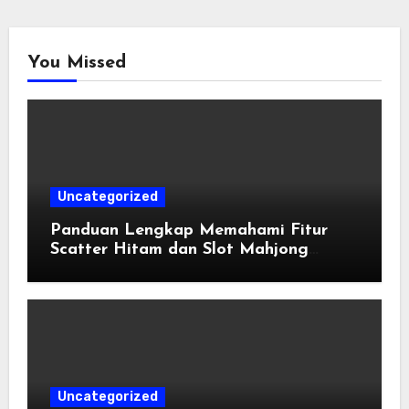
You Missed
Uncategorized
Panduan Lengkap Memahami Fitur
Scatter Hitam dan Slot Mahjong
Paling Gacor
Uncategorized