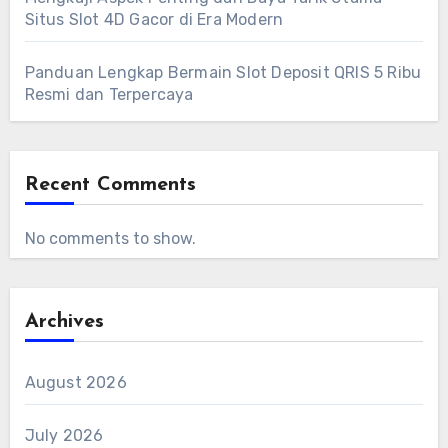
Situs Slot 4D Gacor di Era Modern
Panduan Lengkap Bermain Slot Deposit QRIS 5 Ribu
Resmi dan Terpercaya
Recent Comments
No comments to show.
Archives
August 2026
July 2026