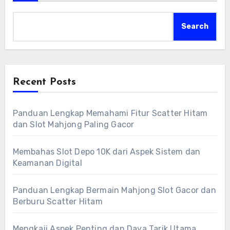
Search
Recent Posts
Panduan Lengkap Memahami Fitur Scatter Hitam
dan Slot Mahjong Paling Gacor
Membahas Slot Depo 10K dari Aspek Sistem dan
Keamanan Digital
Panduan Lengkap Bermain Mahjong Slot Gacor dan
Berburu Scatter Hitam
Mengkaji Aspek Penting dan Daya Tarik Utama