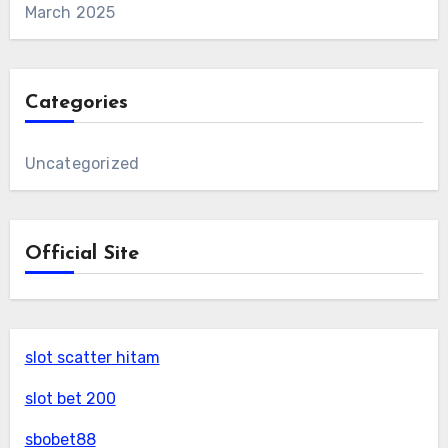
March 2025
Categories
Uncategorized
Official Site
slot scatter hitam
slot bet 200
sbobet88