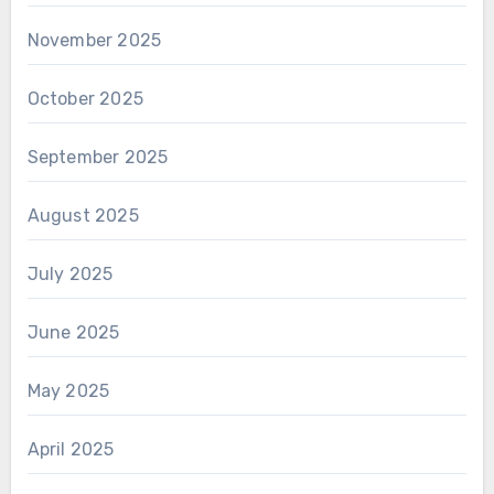
November 2025
October 2025
September 2025
August 2025
July 2025
June 2025
May 2025
April 2025