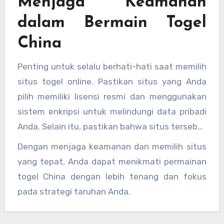
Menjaga Keamanan
dan transaksi keuangan pemain.
dalam Bermain Togel
China
Penting untuk selalu berhati-hati saat memilih
situs togel online. Pastikan situs yang Anda
pilih memiliki lisensi resmi dan menggunakan
sistem enkripsi untuk melindungi data pribadi
Anda. Selain itu, pastikan bahwa situs tersebut
memberikan informasi yang jelas tentang cara
Dengan menjaga keamanan dan memilih situs
bermain, cara melihat live draw China, dan cara
yang tepat, Anda dapat menikmati permainan
mengakses data China yang terbaru.
togel China dengan lebih tenang dan fokus
pada strategi taruhan Anda.