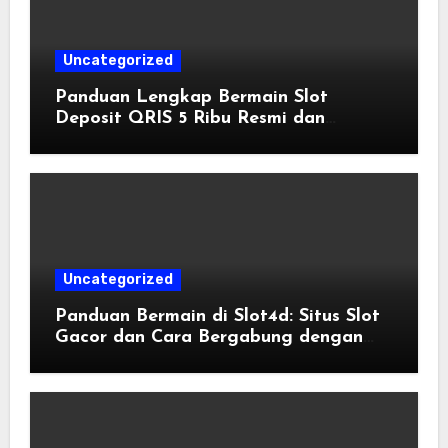
Uncategorized
Panduan Lengkap Bermain Slot
Deposit QRIS 5 Ribu Resmi dan
Terpercaya
Uncategorized
Panduan Bermain di Slot4d: Situs Slot
Gacor dan Cara Bergabung dengan
Mudah