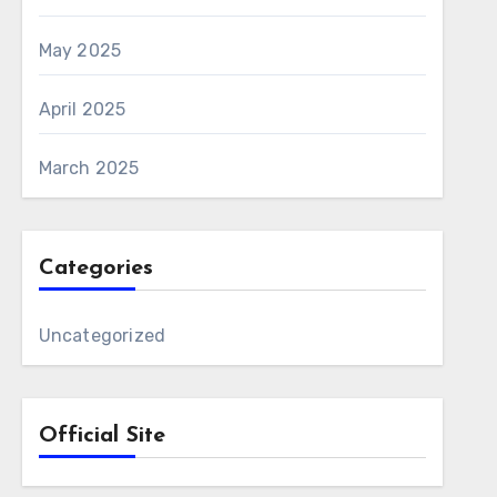
May 2025
April 2025
March 2025
Categories
Uncategorized
Official Site