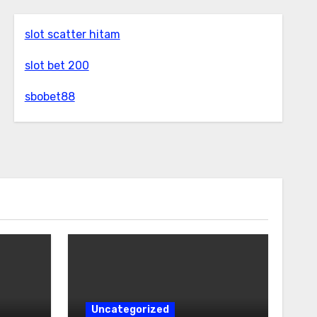
slot scatter hitam
slot bet 200
sbobet88
Uncategorized