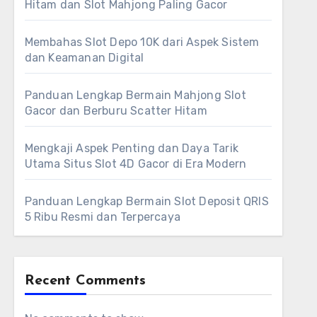
Hitam dan Slot Mahjong Paling Gacor
Membahas Slot Depo 10K dari Aspek Sistem
dan Keamanan Digital
Panduan Lengkap Bermain Mahjong Slot
Gacor dan Berburu Scatter Hitam
Mengkaji Aspek Penting dan Daya Tarik
Utama Situs Slot 4D Gacor di Era Modern
Panduan Lengkap Bermain Slot Deposit QRIS
5 Ribu Resmi dan Terpercaya
Recent Comments