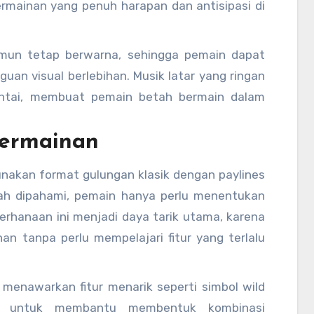
rmainan yang penuh harapan dan antisipasi di
amun tetap berwarna, sehingga pemain dapat
an visual berlebihan. Musik latar yang ringan
ntai, membuat pemain betah bermain dalam
Permainan
nakan format gulungan klasik dengan paylines
ah dipahami, pemain hanya perlu menentukan
erhanaan ini menjadi daya tarik utama, karena
n tanpa perlu mempelajari fitur yang terlalu
p menawarkan fitur menarik seperti simbol wild
in untuk membantu membentuk kombinasi