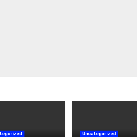
tegorized
Uncategorized