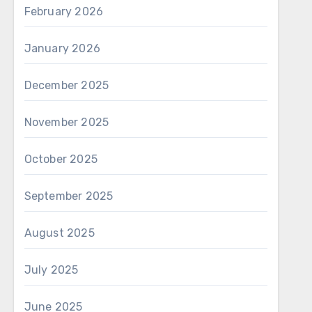
February 2026
January 2026
December 2025
November 2025
October 2025
September 2025
August 2025
July 2025
June 2025