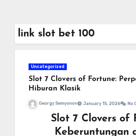
link slot bet 100
Uncategorized
Slot 7 Clovers of Fortune: P
Hiburan Klasik
Georgy Semyonov
January 15, 2026
No 
Slot 7 Clovers of
Keberuntungan d