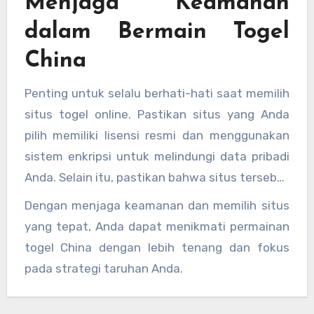
Menjaga Keamanan
dan transaksi keuangan pemain.
dalam Bermain Togel
China
Penting untuk selalu berhati-hati saat memilih
situs togel online. Pastikan situs yang Anda
pilih memiliki lisensi resmi dan menggunakan
sistem enkripsi untuk melindungi data pribadi
Anda. Selain itu, pastikan bahwa situs tersebut
memberikan informasi yang jelas tentang cara
Dengan menjaga keamanan dan memilih situs
bermain, cara melihat live draw China, dan cara
yang tepat, Anda dapat menikmati permainan
mengakses data China yang terbaru.
togel China dengan lebih tenang dan fokus
pada strategi taruhan Anda.