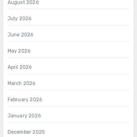
August 2026
July 2026
June 2026
May 2026
April 2026
March 2026
February 2026
January 2026
December 2025