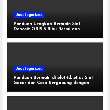
Uncategorized
Panduan Lengkap Bermain Slot
Deposit QRIS 5 Ribu Resmi dan
Terpercaya
Uncategorized
Panduan Bermain di Slot4d: Situs Slot
Gacor dan Cara Bergabung dengan
Mudah