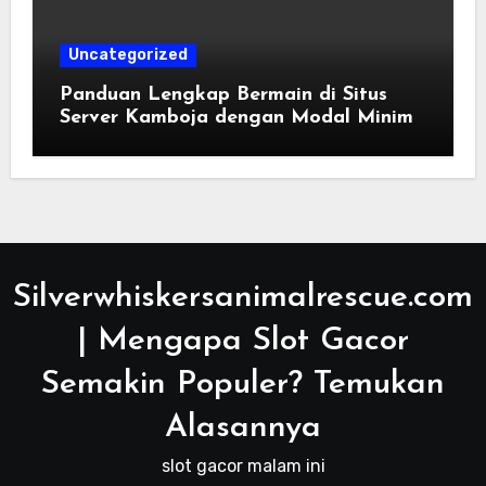
Uncategorized
Panduan Lengkap Bermain di Situs
Server Kamboja dengan Modal Minim
Silverwhiskersanimalrescue.com
| Mengapa Slot Gacor
Semakin Populer? Temukan
Alasannya
slot gacor malam ini