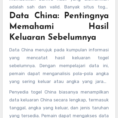
keakuratan yang tinggi, karena tidak ada
adalah sah dan valid. Banyak situs togel
penundaan atau perubahan dalam hasil yang
Data China: Pentingnya
terpercaya menyediakan fitur ini untuk
diumumkan.
memberikan pengalaman bermain yang lebih
Memahami Hasil
memuaskan bagi pemain.
Keluaran Sebelumnya
Data China merujuk pada kumpulan informasi
yang mencatat hasil keluaran togel
sebelumnya. Dengan mempelajari data ini,
pemain dapat menganalisis pola-pola angka
yang sering keluar atau angka yang jarang
muncul. Data ini sangat penting bagi pemain
Penyedia togel China biasanya menampilkan
yang ingin meningkatkan peluang menang
data keluaran China secara lengkap, termasuk
mereka dengan menggunakan metode analisis
tanggal, angka yang keluar, dan jenis taruhan
atau strategi tertentu.
yang tersedia. Pemain dapat mengakses data