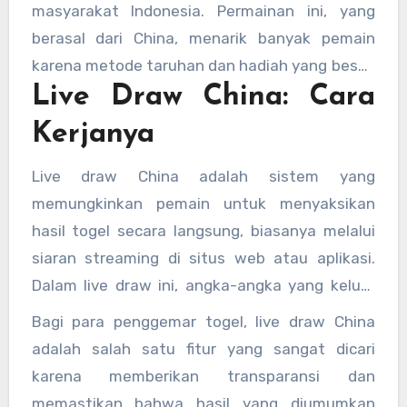
masyarakat Indonesia. Permainan ini, yang
berasal dari China, menarik banyak pemain
karena metode taruhan dan hadiah yang besar.
Live Draw China: Cara
Banyak situs web yang menyediakan informasi
dan hasil togel China, salah satunya adalah
Kerjanya
yang menyediakan live draw China dan data
China secara langsung dan akurat. Dengan
Live draw China adalah sistem yang
demikian, pemain dapat memantau hasil
memungkinkan pemain untuk menyaksikan
keluaran China dengan lebih mudah dan tepat
hasil togel secara langsung, biasanya melalui
waktu
togel china hari ini
.
siaran streaming di situs web atau aplikasi.
Dalam live draw ini, angka-angka yang keluar
diumumkan secara real-time, sehingga para
Bagi para penggemar togel, live draw China
pemain dapat segera mengetahui apakah
adalah salah satu fitur yang sangat dicari
mereka memenangkan taruhan mereka atau
karena memberikan transparansi dan
tidak. Sistem ini memberikan kenyamanan dan
memastikan bahwa hasil yang diumumkan