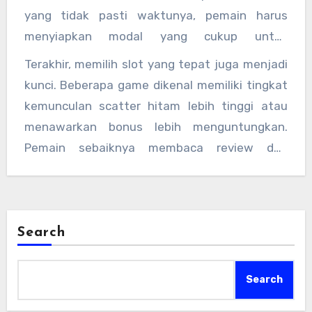
lebih efisien. Misalnya, menaikkan taruhan saat
yang tidak pasti waktunya, pemain harus
scatter hitam muncul beberapa kali dalam sesi
menyiapkan modal yang cukup untuk
permainan bisa menjadi peluang untuk
menunggu kemunculannya. Jangan terburu-
Terakhir, memilih slot yang tepat juga menjadi
mendapatkan hadiah besar.
buru menaikkan taruhan secara drastis,
kunci. Beberapa game dikenal memiliki tingkat
melainkan fokus pada konsistensi bermain
kemunculan scatter hitam lebih tinggi atau
sambil menunggu simbol scatter muncul.
menawarkan bonus lebih menguntungkan.
Dengan pendekatan ini, risiko kehilangan modal
Pemain sebaiknya membaca review dan
besar bisa diminimalkan, sementara peluang
mencoba versi demo sebelum bermain dengan
memanfaatkan scatter hitam untuk
taruhan asli. Dengan strategi yang tepat,
kemenangan optimal tetap terbuka.
pengelolaan modal yang baik, dan pemahaman
mekanisme scatter hitam, peluang untuk
Search
memperoleh kemenangan signifikan akan jauh
lebih besar.
Search