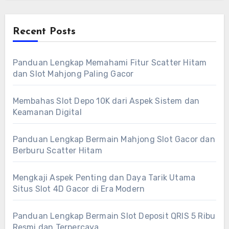
Recent Posts
Panduan Lengkap Memahami Fitur Scatter Hitam
dan Slot Mahjong Paling Gacor
Membahas Slot Depo 10K dari Aspek Sistem dan
Keamanan Digital
Panduan Lengkap Bermain Mahjong Slot Gacor dan
Berburu Scatter Hitam
Mengkaji Aspek Penting dan Daya Tarik Utama
Situs Slot 4D Gacor di Era Modern
Panduan Lengkap Bermain Slot Deposit QRIS 5 Ribu
Resmi dan Terpercaya