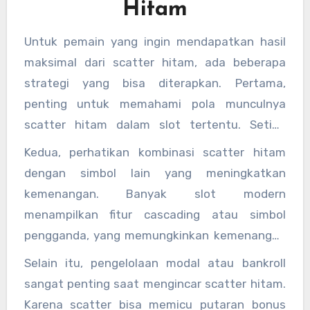
kemenangan. Misalnya, muncul tiga atau lebih
Hitam
strategi pemain. Dengan memahami
scatter hitam dalam satu putaran dapat
bagaimana scatter hitam bekerja, pemain bisa
Untuk pemain yang ingin mendapatkan hasil
menggandakan atau bahkan melipatgandakan
merencanakan taruhan mereka lebih cerdas,
maksimal dari scatter hitam, ada beberapa
total kemenangan pemain, sehingga
termasuk kapan harus meningkatkan taruhan
strategi yang bisa diterapkan. Pertama,
menambah sensasi dalam permainan.
atau menunggu momen scatter muncul untuk
penting untuk memahami pola munculnya
memaksimalkan keuntungan.
scatter hitam dalam slot tertentu. Setiap
game memiliki algoritma yang berbeda,
Kedua, perhatikan kombinasi scatter hitam
sehingga mempelajari demo game atau mode
dengan simbol lain yang meningkatkan
latihan bisa membantu pemain mengenali
kemenangan. Banyak slot modern
frekuensi kemunculan scatter. Dengan begitu,
menampilkan fitur cascading atau simbol
pemain dapat menyesuaikan jumlah taruhan
pengganda, yang memungkinkan kemenangan
dan waktu bermain agar peluang memperoleh
berlanjut ketika scatter hitam muncul.
Selain itu, pengelolaan modal atau bankroll
putaran bonus lebih tinggi.
Memahami kombinasi ini akan membantu
sangat penting saat mengincar scatter hitam.
pemain merencanakan strategi taruhan yang
Karena scatter bisa memicu putaran bonus