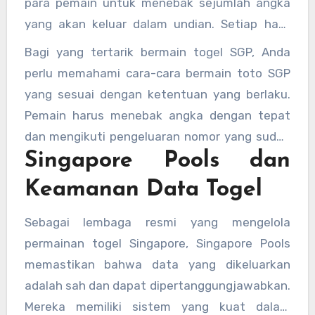
para pemain untuk menebak sejumlah angka
yang akan keluar dalam undian. Setiap hasil
dari toto SGP selalu diupdate dalam data SGP
Bagi yang tertarik bermain togel SGP, Anda
yang bisa dilihat pada berbagai platform
perlu memahami cara-cara bermain toto SGP
online.
yang sesuai dengan ketentuan yang berlaku.
Pemain harus menebak angka dengan tepat
dan mengikuti pengeluaran nomor yang sudah
Singapore Pools dan
disediakan oleh Singapore Pools. Hasil dari
permainan ini akan diupdate secara berkala
Keamanan Data Togel
dalam tabel result SGP, memudahkan pemain
untuk melacak angka yang sudah pernah
Sebagai lembaga resmi yang mengelola
keluar.
permainan togel Singapore, Singapore Pools
memastikan bahwa data yang dikeluarkan
adalah sah dan dapat dipertanggungjawabkan.
Mereka memiliki sistem yang kuat dalam