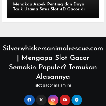
Mengkaji Aspek Penting dan Daya
Tarik Utama Situs Slot 4D Gacor di
Era Modern
Silverwhiskersanimalrescue.com
| Mengapa Slot Gacor
Semakin Populer? Temukan
Alasannya
slot gacor malam ini