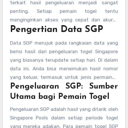
terkait hasil pengeluaran menjadi sangat
penting. Setiap pemain togel tentu
menginginkan akses yang cepat dan akurat
Pengertian Data SGP
mengenai pengeluaran SGP, toto SGP, serta
hasil dari live draw SGP. Artikel ini akan
Data SGP merujuk pada rangkaian data yang
membahas segala hal tentang situs yang
berisi hasil dari pengeluaran togel Singapore
menyediakan data ini, termasuk pengeluaran
yang biasanya terupdate setiap hari. Di dalam
terbaru dan bagaimana cara mendapatkan
data ini, Anda bisa menemukan hasil nomor
informasi tersebut dari situs Singapore Pools.
yang keluar, termasuk untuk jenis permainan
Pengeluaran SGP: Sumber
togel Singapore seperti toto SGP. Situs yang
menyediakan data ini akan selalu mengupdate
Utama bagi Pemain Togel
hasil secara langsung, memberikan kemudahan
Pengeluaran SGP adalah hasil yang ditarik oleh
bagi pemain untuk memantau hasil result SGP
Singapore Pools dalam setiap periode togel
dan merencanakan strategi mereka.
yang mereka adakan. Para pemain togel SGP