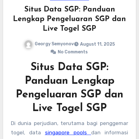
Situs Data SGP: Panduan
Lengkap Pengeluaran SGP dan
Live Togel SGP
Georgy Semyonov
August 11, 2025
No Comments
Situs Data SGP:
Panduan Lengkap
Pengeluaran SGP dan
Live Togel SGP
Di dunia perjudian, terutama bagi penggemar
togel, data
singapore pools
dan informasi