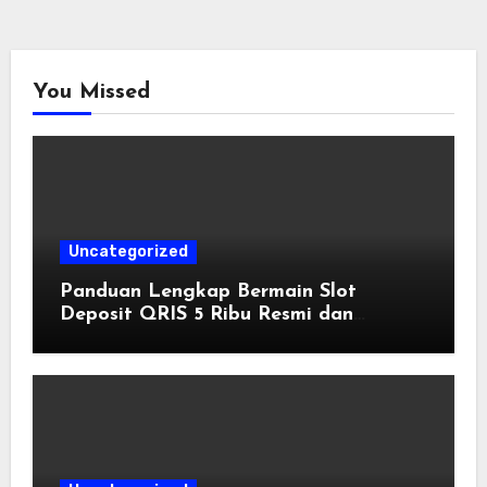
You Missed
Uncategorized
Panduan Lengkap Bermain Slot
Deposit QRIS 5 Ribu Resmi dan
Terpercaya