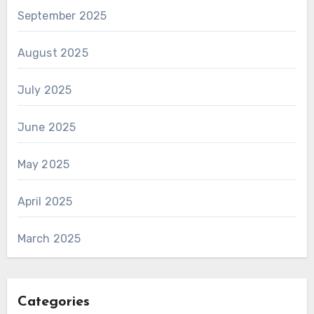
September 2025
August 2025
July 2025
June 2025
May 2025
April 2025
March 2025
Categories