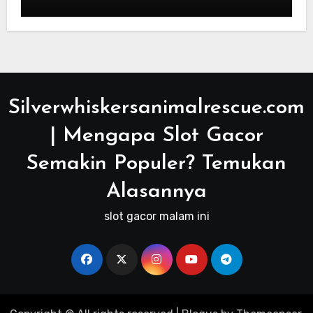
Era Modern
Silverwhiskersanimalrescue.com
| Mengapa Slot Gacor
Semakin Populer? Temukan
Alasannya
slot gacor malam ini