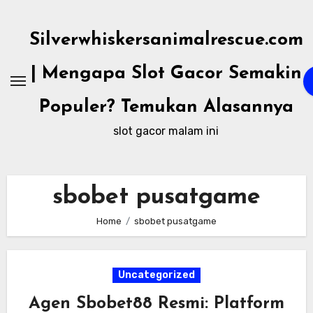
Skip
to
Silverwhiskersanimalrescue.com
content
| Mengapa Slot Gacor Semakin
Populer? Temukan Alasannya
slot gacor malam ini
sbobet pusatgame
Home
sbobet pusatgame
Uncategorized
Agen Sbobet88 Resmi: Platform