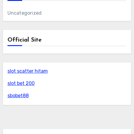
Uncategorized
Official Site
slot scatter hitam
slot bet 200
sbobet88