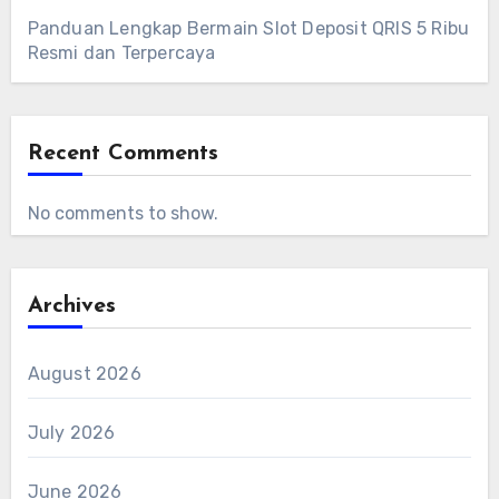
Panduan Lengkap Bermain Slot Deposit QRIS 5 Ribu
Resmi dan Terpercaya
Recent Comments
No comments to show.
Archives
August 2026
July 2026
June 2026