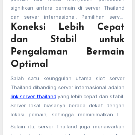
signifikan antara bermain di server Thailand
dan server internasional. Pemilihan server
Koneksi Lebih Cepat
bukan sekadar masalah lokasi, tetapi juga
berdampak pada kenyamanan bermain,
dan Stabil untuk
kecepatan akses, dan peluang menang. Bagi
Pengalaman Bermain
para pemain slot, memahami keunggulan
server Thailand bisa membantu
Optimal
memaksimalkan pengalaman bermain dan
Salah satu keunggulan utama slot server
mendapatkan keuntungan lebih besar.
Thailand dibanding server internasional adalah
link server thailand
yang lebih cepat dan stabil.
Server lokal biasanya berada dekat dengan
lokasi pemain, sehingga meminimalkan lag
atau keterlambatan saat bermain. Kecepatan
Selain itu, server Thailand juga menawarkan
ini sangat penting, terutama saat memainkan