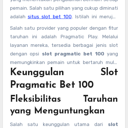
pemain. Salah satu pilihan yang cukup diminati
adalah
situs slot bet 100
. Istilah ini merujuk
pada taruhan minimal yang biasanya bernilai
Salah satu provider yang populer dengan fitur
100 rupiah, memberikan kesempatan kepada
taruhan ini adalah Pragmatic Play. Melalui
pemain untuk merasakan serunya bermain
layanan mereka, tersedia berbagai jenis slot
tanpa harus mengeluarkan modal besar.
dengan opsi
slot pragmatic bet 100
yang
Terlebih lagi, bagi para pemula yang baru ingin
memungkinkan pemain untuk bertaruh mulai
mencoba keberuntungan di mesin slot, taruhan
Keunggulan Slot
dari 100 rupiah. Dengan taruhan kecil ini,
ini sangat cocok karena risikonya lebih kecil
pemain bisa lebih lama bermain, mencoba
Pragmatic Bet 100
namun tetap menawarkan peluang
berbagai strategi, serta menikmati banyak fitur
kemenangan yang menarik.
bonus yang disediakan oleh permainan slot
Fleksibilitas Taruhan
tersebut.
yang Menguntungkan
Salah satu keunggulan utama dari
slot