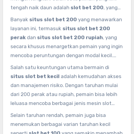
tengah naik daun adalah
slot bet 200
, yang
memungkinkan pemain memasang taruhan
Banyak
situs slot bet 200
yang menawarkan
hanya dengan 200 rupiah atau perak.
layanan ini, termasuk
situs slot bet 200
Fenomena ini memudahkan para penggemar
perak
dan
situs slot bet 200 rupiah
, yang
slot untuk bermain tanpa harus mengeluarkan
secara khusus menargetkan pemain yang ingin
modal besar, sekaligus memberikan
mencoba peruntungan dengan modal kecil.
kesempatan meraih keuntungan dengan risiko
Selain itu, jenis permainan dari provider
Salah satu keuntungan utama bermain di
minimal.
ternama seperti
slot pragmatic bet 200
juga
situs slot bet kecil
adalah kemudahan akses
mulai banyak diminati. Slot pragmatic terkenal
dan manajemen risiko. Dengan taruhan mulai
dengan fitur-fitur menarik dan RTP (Return to
dari 200 perak atau rupiah, pemain bisa lebih
Player) yang cukup tinggi, sehingga membuat
leluasa mencoba berbagai jenis mesin slot
pengalaman bermain semakin menyenangkan
tanpa takut kehilangan modal besar. Hal ini
Selain taruhan rendah, pemain juga bisa
dan peluang menang jadi lebih besar.
juga cocok untuk pemula yang masih belajar
menemukan berbagai varian taruhan kecil
strategi bermain dan mencoba keberuntungan
seperti
slot bet 100
yang semakin menambah