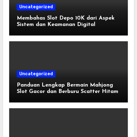
Uncategorized
Membahas Slot Depo 10K dari Aspek
Sistem dan Keamanan Digital
Uncategorized
Panduan Lengkap Bermain Mahjong
Slot Gacor dan Berburu Scatter Hitam