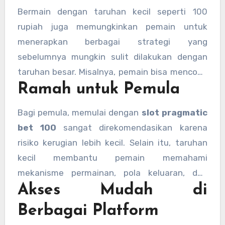
game, menemukan favorit, dan memanfaatkan
Bermain dengan taruhan kecil seperti 100
berbagai fitur bonus seperti free spin,
rupiah juga memungkinkan pemain untuk
multipliers, hingga jackpot progresif.
menerapkan berbagai strategi yang
sebelumnya mungkin sulit dilakukan dengan
taruhan besar. Misalnya, pemain bisa mencoba
Ramah untuk Pemula
teknik bertaruh bertahap atau menggunakan
pola taruhan tertentu untuk mengatur risiko
Bagi pemula, memulai dengan
slot pragmatic
dan potensi keuntungan. Dengan waktu
bet 100
sangat direkomendasikan karena
bermain yang lebih lama berkat taruhan kecil,
risiko kerugian lebih kecil. Selain itu, taruhan
peluang untuk mengaktifkan fitur bonus dan
kecil membantu pemain memahami
jackpot juga menjadi lebih besar.
mekanisme permainan, pola keluaran, dan
Akses Mudah di
bagaimana fitur bonus bekerja tanpa harus
terburu-buru menghabiskan modal.
Berbagai Platform
Pemahaman ini sangat penting agar ketika