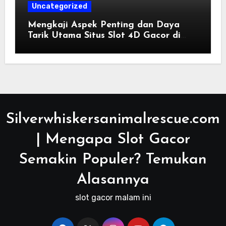
Uncategorized
Mengkaji Aspek Penting dan Daya
Tarik Utama Situs Slot 4D Gacor di
Era Modern
Silverwhiskersanimalrescue.com
| Mengapa Slot Gacor
Semakin Populer? Temukan
Alasannya
slot gacor malam ini