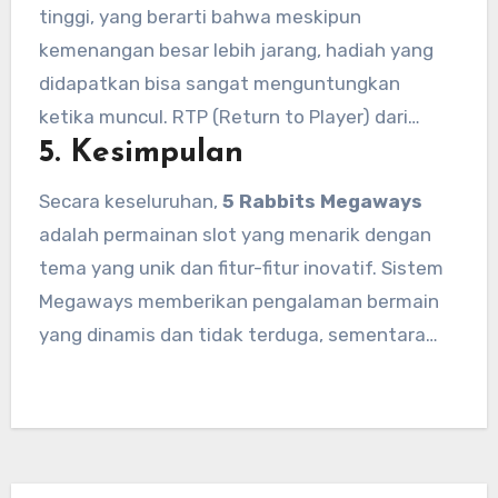
tinggi, yang berarti bahwa meskipun
kemenangan besar lebih jarang, hadiah yang
didapatkan bisa sangat menguntungkan
ketika muncul. RTP (Return to Player) dari
5.
Kesimpulan
game ini berada di kisaran
96,02%
, yang
termasuk rata-rata untuk permainan slot
Secara keseluruhan,
5 Rabbits Megaways
online.
adalah permainan slot yang menarik dengan
tema yang unik dan fitur-fitur inovatif. Sistem
Megaways memberikan pengalaman bermain
yang dinamis dan tidak terduga, sementara
bonus-bonus yang ada menambah keseruan
serta peluang untuk memenangkan hadiah
besar. Dengan grafis yang memikat dan potensi
kemenangan yang besar, permainan ini patut