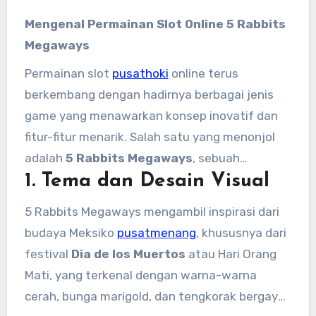
Mengenal Permainan Slot Online 5 Rabbits
Megaways
Permainan slot
pusathoki
online terus
berkembang dengan hadirnya berbagai jenis
game yang menawarkan konsep inovatif dan
fitur-fitur menarik. Salah satu yang menonjol
adalah
5 Rabbits Megaways
, sebuah
1.
Tema dan Desain Visual
permainan slot yang dikembangkan oleh
Red
Tiger Gaming
. Slot ini mengusung tema yang
5 Rabbits Megaways mengambil inspirasi dari
ceria dan penuh warna dengan elemen-elemen
budaya Meksiko
pusatmenang
, khususnya dari
budaya Meksiko, serta dipadukan dengan
festival
Dia de los Muertos
atau Hari Orang
sistem
Megaways
yang sangat populer. Untuk
Mati, yang terkenal dengan warna-warna
memahami lebih lanjut mengenai permainan
cerah, bunga marigold, dan tengkorak bergaya
ini, mari kita simak beberapa hal menarik yang