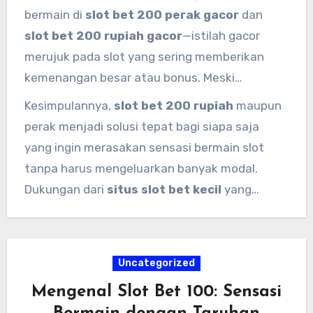
itu, cek juga fitur customer service dan metode
bermain di
slot bet 200 perak gacor
dan
pembayaran yang disediakan agar proses
slot bet 200 rupiah gacor
—istilah gacor
deposit dan withdraw berjalan lancar.
merujuk pada slot yang sering memberikan
kemenangan besar atau bonus. Meski
keberuntungan jadi faktor utama, memilih
Kesimpulannya,
slot bet 200 rupiah
maupun
situs dan game yang sering gacor bisa
perak menjadi solusi tepat bagi siapa saja
meningkatkan peluang menang dengan
yang ingin merasakan sensasi bermain slot
taruhan kecil. Oleh karena itu, tak heran jika
tanpa harus mengeluarkan banyak modal.
saat ini semakin banyak pemain yang berburu
Dukungan dari
situs slot bet kecil
yang
slot gacor bet 200
sebagai solusi bermain
terpercaya serta game-game berkualitas dari
dengan modal terjangkau namun hasil
provider ternama seperti Pragmatic
maksimal.
menjadikan pengalaman bermain makin seru
Uncategorized
dan menguntungkan. Jadi, jangan ragu untuk
Mengenal Slot Bet 100: Sensasi
mencoba taruhan kecil di slot dan rasakan