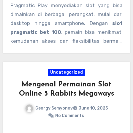
sudah cukup pengalaman, pemain bisa
Pragmatic Play menyediakan slot yang bisa
meningkatkan taruhan dengan lebih percaya
dimainkan di berbagai perangkat, mulai dari
diri.
desktop hingga smartphone. Dengan
slot
pragmatic bet 100
, pemain bisa menikmati
kemudahan akses dan fleksibilitas bermain
kapan saja dan di mana saja tanpa perlu modal
besar. Fitur responsif dari game membuat
pengalaman bermain jadi lebih nyaman dan
Uncategorized
menyenangkan.
Mengenal Permainan Slot
Online 5 Rabbits Megaways
Georgy Semyonov
June 10, 2025
No Comments