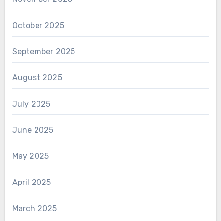
October 2025
September 2025
August 2025
July 2025
June 2025
May 2025
April 2025
March 2025