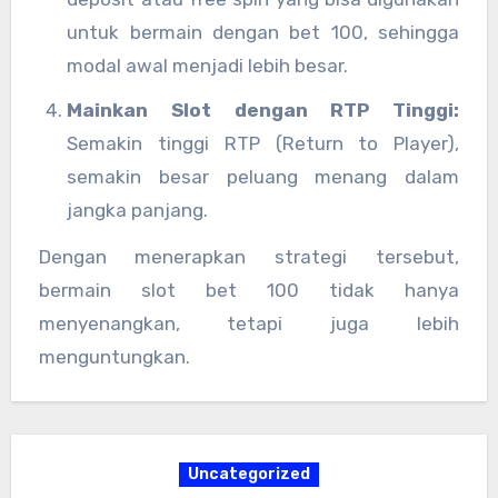
untuk bermain dengan bet 100, sehingga
modal awal menjadi lebih besar.
Mainkan Slot dengan RTP Tinggi:
Semakin tinggi RTP (Return to Player),
semakin besar peluang menang dalam
jangka panjang.
Dengan menerapkan strategi tersebut,
bermain slot bet 100 tidak hanya
menyenangkan, tetapi juga lebih
menguntungkan.
Uncategorized