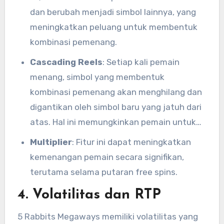
selama putaran gratis.
dan berubah menjadi simbol lainnya, yang
meningkatkan peluang untuk membentuk
kombinasi pemenang.
Cascading Reels
: Setiap kali pemain
menang, simbol yang membentuk
kombinasi pemenang akan menghilang dan
digantikan oleh simbol baru yang jatuh dari
atas. Hal ini memungkinkan pemain untuk
memperoleh kemenangan berturut-turut
Multiplier
: Fitur ini dapat meningkatkan
dalam satu putaran.
kemenangan pemain secara signifikan,
terutama selama putaran free spins.
4.
Volatilitas dan RTP
5 Rabbits Megaways memiliki volatilitas yang