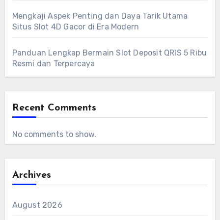
Mengkaji Aspek Penting dan Daya Tarik Utama
Situs Slot 4D Gacor di Era Modern
Panduan Lengkap Bermain Slot Deposit QRIS 5 Ribu
Resmi dan Terpercaya
Recent Comments
No comments to show.
Archives
August 2026