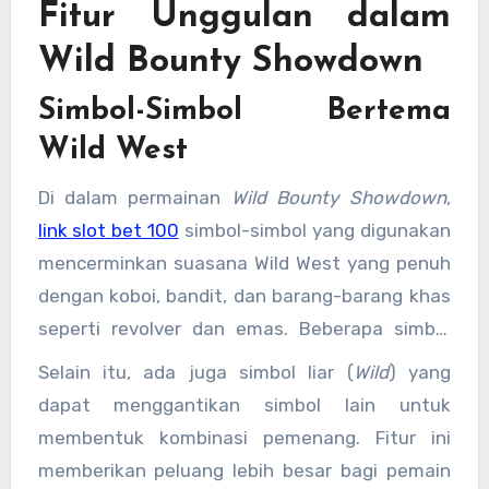
Fitur Unggulan dalam
Pragmatic Play
, salah satu penyedia
permainan kasino terkemuka. Dalam
Wild Bounty Showdown
permainan ini, pemain akan diajak
Simbol-Simbol Bertema
berpetualang ke dunia koboi, di mana mereka
dapat berburu hadiah besar melalui berbagai
Wild West
simbol dan fitur menarik.
Di dalam permainan
Wild Bounty Showdown
,
link slot bet 100
simbol-simbol yang digunakan
mencerminkan suasana Wild West yang penuh
dengan koboi, bandit, dan barang-barang khas
seperti revolver dan emas. Beberapa simbol
utama dalam permainan ini termasuk karakter
Selain itu, ada juga simbol liar (
Wild
) yang
utama seperti
Cowboy
,
Cowgirl
, serta simbol-
dapat menggantikan simbol lain untuk
simbol bernilai tinggi lainnya seperti
Wanted
membentuk kombinasi pemenang. Fitur ini
Poster
dan
Gold Bars
.
memberikan peluang lebih besar bagi pemain