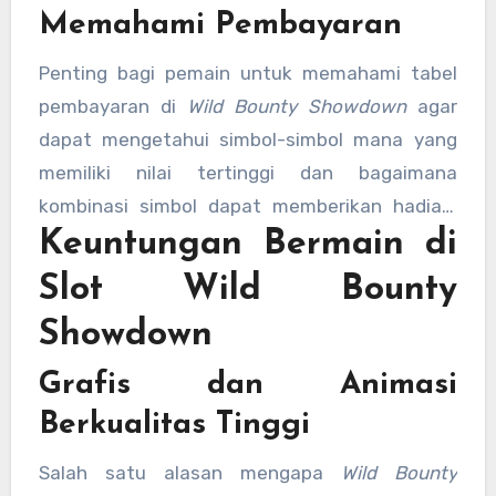
Memahami Pembayaran
harus menekan tombol putar secara manual.
Penting bagi pemain untuk memahami tabel
pembayaran di
Wild Bounty Showdown
agar
dapat mengetahui simbol-simbol mana yang
memiliki nilai tertinggi dan bagaimana
kombinasi simbol dapat memberikan hadiah.
Keuntungan Bermain di
Setiap kemenangan didasarkan pada
kombinasi simbol yang muncul pada gulungan,
Slot Wild Bounty
dan semakin banyak simbol yang cocok,
Showdown
semakin besar hadiah yang akan diterima.
Grafis dan Animasi
Berkualitas Tinggi
Salah satu alasan mengapa
Wild Bounty