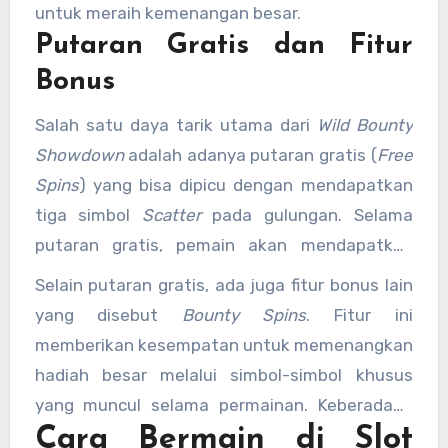
untuk meraih kemenangan besar.
Putaran Gratis dan Fitur
Bonus
Salah satu daya tarik utama dari
Wild Bounty
Showdown
adalah adanya putaran gratis (
Free
Spins
) yang bisa dipicu dengan mendapatkan
tiga simbol
Scatter
pada gulungan. Selama
putaran gratis, pemain akan mendapatkan
lebih banyak peluang untuk meraih
Selain putaran gratis, ada juga fitur bonus lain
kemenangan besar dengan bantuan simbol liar
yang disebut
Bounty Spins
. Fitur ini
yang sering muncul.
memberikan kesempatan untuk memenangkan
hadiah besar melalui simbol-simbol khusus
yang muncul selama permainan. Keberadaan
Cara Bermain di Slot
fitur bonus ini menjadikan permainan semakin