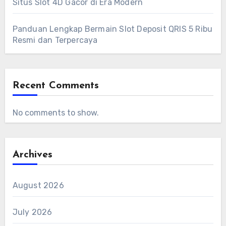
Situs Slot 4D Gacor di Era Modern
Panduan Lengkap Bermain Slot Deposit QRIS 5 Ribu
Resmi dan Terpercaya
Recent Comments
No comments to show.
Archives
August 2026
July 2026