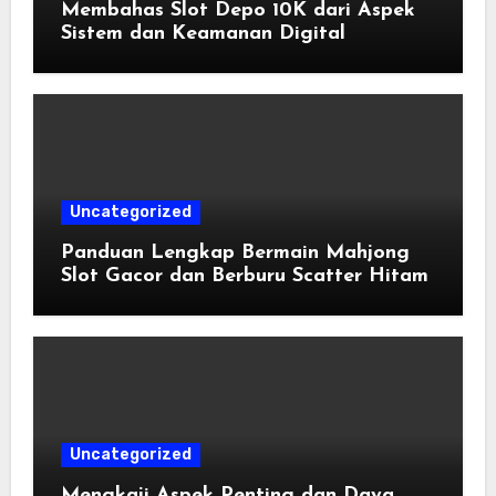
Membahas Slot Depo 10K dari Aspek
Sistem dan Keamanan Digital
Uncategorized
Panduan Lengkap Bermain Mahjong
Slot Gacor dan Berburu Scatter Hitam
Uncategorized
Mengkaji Aspek Penting dan Daya