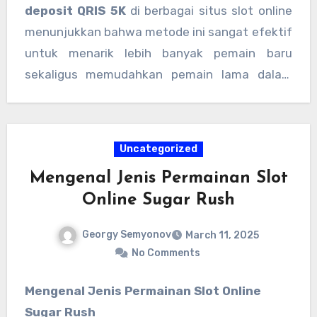
kalangan pemain slot online.
deposit QRIS 5K
di berbagai situs slot online
menunjukkan bahwa metode ini sangat efektif
untuk menarik lebih banyak pemain baru
sekaligus memudahkan pemain lama dalam
melakukan transaksi. Bagi Anda yang ingin
memulai bermain slot dengan modal kecil dan
cara pembayaran yang praktis, tidak ada
Uncategorized
salahnya mencoba metode deposit QRIS,
Mengenal Jenis Permainan Slot
khususnya dengan nominal 5 ribu rupiah.
Online Sugar Rush
Selamat mencoba dan semoga beruntung!
Georgy Semyonov
March 11, 2025
No Comments
Mengenal Jenis Permainan Slot Online
Sugar Rush