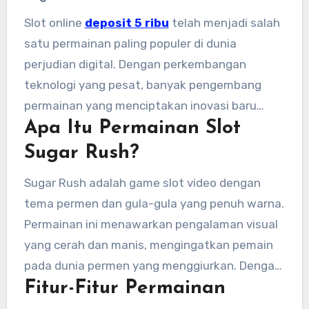
Slot online
deposit 5 ribu
telah menjadi salah
satu permainan paling populer di dunia
perjudian digital. Dengan perkembangan
teknologi yang pesat, banyak pengembang
permainan yang menciptakan inovasi baru
Apa Itu Permainan Slot
untuk menarik minat para pemain. Salah satu
game slot yang menarik perhatian pemain di
Sugar Rush?
tahun-tahun belakangan ini adalah
Sugar
Sugar Rush adalah game slot video dengan
Rush
. Game ini, yang diciptakan oleh
tema permen dan gula-gula yang penuh warna.
Pragmatic Play, menawarkan pengalaman
Permainan ini menawarkan pengalaman visual
bermain yang penuh warna dan seru. Artikel ini
yang cerah dan manis, mengingatkan pemain
akan membahas lebih dalam mengenai jenis
pada dunia permen yang menggiurkan. Dengan
permainan slot online
Sugar Rush
, termasuk
Fitur-Fitur Permainan
grafik yang menyenangkan dan animasi yang
fitur, gameplay, dan alasan mengapa game ini
halus, Sugar Rush menciptakan suasana