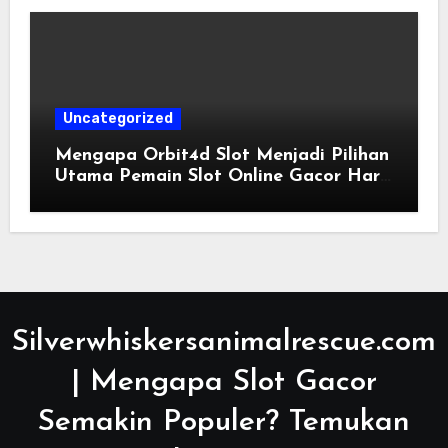
Uncategorized
Mengapa Orbit4d Slot Menjadi Pilihan
Utama Pemain Slot Online Gacor Hari
Ini
Silverwhiskersanimalrescue.com
| Mengapa Slot Gacor
Semakin Populer? Temukan