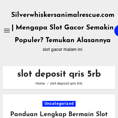
Skip
to
Silverwhiskersanimalrescue.com
content
| Mengapa Slot Gacor Semakin
Populer? Temukan Alasannya
slot gacor malam ini
slot deposit qris 5rb
Home
slot deposit qris 5rb
Uncategorized
Panduan Lengkap Bermain Slot