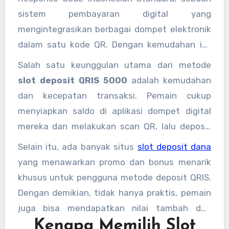
rupiah, sehingga sangat cocok bagi pemula
sistem pembayaran digital yang
maupun pemain yang ingin mencoba
mengintegrasikan berbagai dompet elektronik
keberuntungan tanpa harus mengeluarkan
dalam satu kode QR. Dengan kemudahan ini,
modal besar.
pemain tidak perlu repot melakukan transfer
Salah satu keunggulan utama dari metode
bank manual atau menggunakan metode
slot deposit QRIS 5000
adalah kemudahan
pembayaran yang rumit. Cukup scan kode QR
dan kecepatan transaksi. Pemain cukup
yang disediakan oleh situs slot, lalu lakukan
menyiapkan saldo di aplikasi dompet digital
pembayaran dengan aplikasi dompet digital
mereka dan melakukan scan QR, lalu deposit
seperti Dana, OVO, GoPay, atau lainnya. Oleh
langsung masuk ke akun slot. Hal ini
Selain itu, ada banyak situs
slot deposit dana
karena itu, istilah seperti
slot deposit QRIS
,
menjadikan
slot deposit Dana
atau
yang menawarkan promo dan bonus menarik
slot depo QRIS
, hingga
situs deposit QRIS
pembayaran menggunakan Dana sebagai salah
khusus untuk pengguna metode deposit QRIS.
semakin populer di kalangan penggemar slot
satu opsi favorit karena fleksibilitas dan
Dengan demikian, tidak hanya praktis, pemain
online.
penggunaannya yang luas. Bagi yang mencari
juga bisa mendapatkan nilai tambah dari
slot 5k
atau
slot 5000
, metode ini adalah
Kenapa Memilih Slot
deposit kecil yang mereka lakukan. Istilah