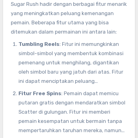
begitu digemari.
Sugar Rush hadir dengan berbagai fitur menarik
permainan yang santai namun tetap
yang meningkatkan peluang kemenangan
mendebarkan. Game ini memiliki 6 gulungan
pemain. Beberapa fitur utama yang bisa
dan 5 baris dengan fitur-fitur modern yang
ditemukan dalam permainan ini antara lain:
membuatnya semakin menarik.
Tumbling Reels
: Fitur ini memungkinkan
simbol-simbol yang membentuk kombinasi
pemenang untuk menghilang, digantikan
oleh simbol baru yang jatuh dari atas. Fitur
ini dapat menciptakan peluang
kemenangan berturut-turut dalam satu
Fitur Free Spins
: Pemain dapat memicu
putaran, memberikan kesempatan lebih
putaran gratis dengan mendaratkan simbol
besar untuk mendapatkan hadiah besar.
Scatter di gulungan. Fitur ini memberi
pemain kesempatan untuk bermain tanpa
mempertaruhkan taruhan mereka, namun