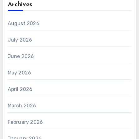
Archives
August 2026
July 2026
June 2026
May 2026
April 2026
March 2026
February 2026
January 2026