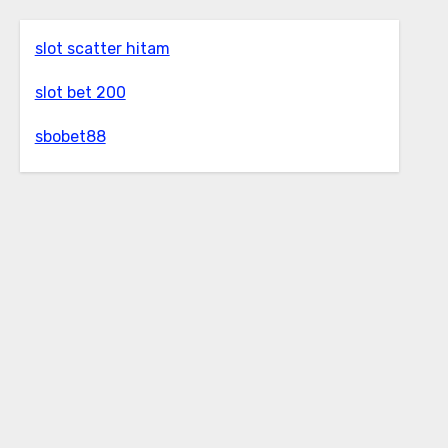
slot scatter hitam
slot bet 200
sbobet88