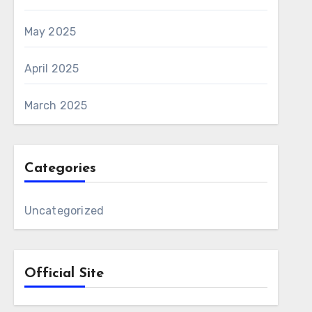
May 2025
April 2025
March 2025
Categories
Uncategorized
Official Site