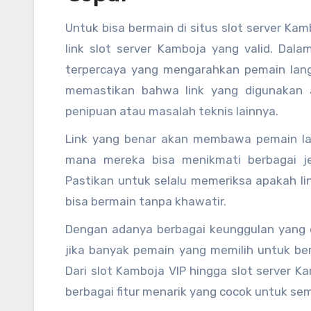
Untuk bisa bermain di situs slot server K
link slot server Kamboja yang valid. Dala
terpercaya yang mengarahkan pemain lang
memastikan bahwa link yang digunakan a
penipuan atau masalah teknis lainnya.
Link yang benar akan membawa pemain la
mana mereka bisa menikmati berbagai jen
Pastikan untuk selalu memeriksa apakah l
bisa bermain tanpa khawatir.
Dengan adanya berbagai keunggulan yang d
jika banyak pemain yang memilih untuk b
Dari slot Kamboja VIP hingga slot server K
berbagai fitur menarik yang cocok untuk se