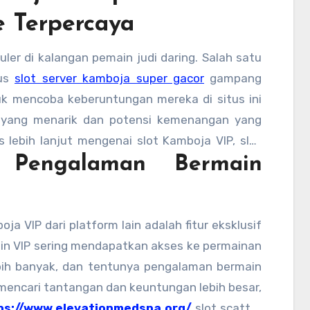
e Terpercaya
uler di kalangan pemain judi daring. Salah satu
tus
slot server kamboja super gacor
gampang
uk mencoba keberuntungan mereka di situs ini
yang menarik dan potensi kemenangan yang
s lebih lanjut mengenai slot Kamboja VIP, slot
 Pengalaman Bermain
eberapa fitur menarik lainnya yang ditawarkan
 VIP dari platform lain adalah fitur eksklusif
in VIP sering mendapatkan akses ke permainan
ebih banyak, dan tentunya pengalaman bermain
mencari tantangan dan keuntungan lebih besar,
ps://www.elevationmedspa.org/
slot scatter