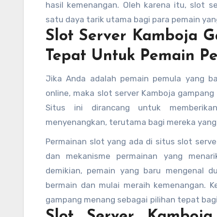
hasil kemenangan. Oleh karena itu, slot s
satu daya tarik utama bagi para pemain ya
Slot Server Kamboja 
Tepat Untuk Pemain P
Jika Anda adalah pemain pemula yang ba
online, maka slot server Kamboja gampang 
Situs ini dirancang untuk memberi
menyenangkan, terutama bagi mereka yang 
Permainan slot yang ada di situs slot se
dan mekanisme permainan yang menari
demikian, pemain yang baru mengenal d
bermain dan mulai meraih kemenangan. Ke
gampang menang sebagai pilihan tepat bagi
Slot Server Kamboja
slot tanpa harus merasa kesulitan.