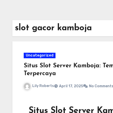
slot gacor kamboja
Uncategorized
Situs Slot Server Kamboja: Te
Terpercaya
Lily Roberts
April 17, 2025
No Comment
Situs Slot Server K