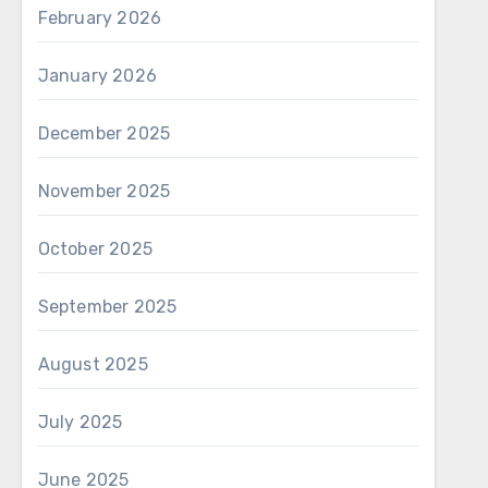
February 2026
January 2026
December 2025
November 2025
October 2025
September 2025
August 2025
July 2025
June 2025