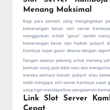
Menang Maksimal
Bagi para pemain yang menginginkan p
kemenangan besar, slot server Kamboja
menggiurkan. Istilah “gacor” sendiri me
kemenangan besar dan hadiah jackpot dal
Kamboja super gacor dikenal dengan algo
dan sering.
Dengan adanya peluang untuk menang yang
bermain yang jauh lebih seru dan mengunt
mereka berhasil meraih jackpot atau keme
Inilah mengapa slot server Kamboja super g
yang ingin mendapatkan pengalaman berma
Link Slot Server Ka
Cepat