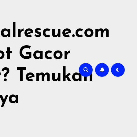
malrescue.com
ot Gacor
r? Temukan
ya