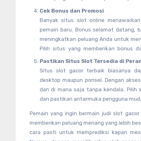
Cek Bonus dan Promosi
Banyak situs slot online menawarka
pemain baru. Bonus selamat datang, bo
meningkatkan peluang Anda untuk men
Pilih situs yang memberikan bonus 
kebutuhan Anda.
Pastikan Situs Slot Tersedia di Per
Situs slot gacor terbaik biasanya d
desktop maupun ponsel. Dengan akses
dan di mana saja tanpa kendala. Pilih
dan pastikan antarmuka pengguna mud
Pemain yang ingin bermain judi slot gac
memberikan peluang menang yang lebih besar
cara pasti untuk memprediksi kapan mes