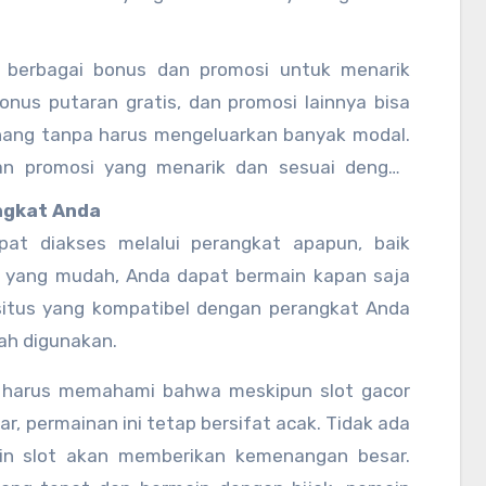
n berbagai bonus dan promosi untuk menarik
nus putaran gratis, dan promosi lainnya bisa
ang tanpa harus mengeluarkan banyak modal.
dan promosi yang menarik dan sesuai dengan
angkat Anda
apat diakses melalui perangkat apapun, baik
 yang mudah, Anda dapat bermain kapan saja
 situs yang kompatibel dengan perangkat Anda
ah digunakan.
or harus memahami bahwa meskipun slot gacor
, permainan ini tetap bersifat acak. Tidak ada
in slot akan memberikan kemenangan besar.