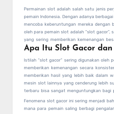
Permainan slot adalah salah satu jenis per
pemain Indonesia. Dengan adanya berbagai j
mencoba keberuntungan mereka dengan berm
oleh para pemain slot adalah “slot gacor”,
yang sering memberikan kemenangan besar
Apa Itu Slot Gacor da
akan membahas lebih dalam tentang slot 
situs slot terbaik untuk meningkatkan pel
Istilah “slot gacor” sering digunakan ole
memberikan kemenangan secara konsisten
memberikan hasil yang lebih baik dalam w
mesin slot lainnya yang cenderung lebih sul
terbaru bisa sangat menguntungkan bagi 
besar, baik dalam bentuk jackpot maupun fitu
Fenomena slot gacor ini sering menjadi bah
mana para pemain saling berbagi pengal