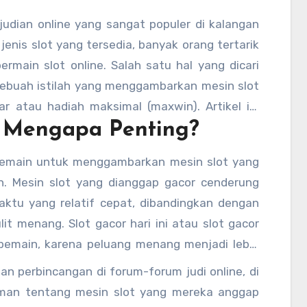
judian online yang sangat populer di kalangan
enis slot yang tersedia, banyak orang tertarik
ain slot online. Salah satu hal yang dicari
 sebuah istilah yang menggambarkan mesin slot
 atau hadiah maksimal (maxwin). Artikel ini
n Mengapa Penting?
gacor, cara menemukannya, dan tips memilih
uang menang.
h pemain untuk menggambarkan mesin slot yang
. Mesin slot yang dianggap gacor cenderung
aktu yang relatif cepat, dibandingkan dengan
it menang. Slot gacor hari ini atau slot gacor
pemain, karena peluang menang menjadi lebih
r-fitur menarik lainnya.
an perbincangan di forum-forum judi online, di
aman tentang mesin slot yang mereka anggap