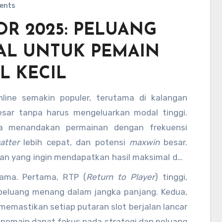
ents
OR 2025: PELUANG
AL UNTUK PEMAIN
L KECIL
line semakin populer, terutama di kalangan
sar tanpa harus mengeluarkan modal tinggi.
a menandakan permainan dengan frekuensi
atter
lebih cepat, dan potensi
maxwin
besar.
ian yang ingin mendapatkan hasil maksimal dari
utama. Pertama, RTP (
Return to Player
) tinggi,
peluang menang dalam jangka panjang. Kedua,
emastikan setiap putaran slot berjalan lancar
, pemain dapat fokus pada strategi dan peluang