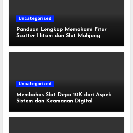
Uncategorized
Panduan Lengkap Memahami Fitur
Scatter Hitam dan Slot Mahjong
Paling Gacor
Uncategorized
Membahas Slot Depo 10K dari Aspek
Sistem dan Keamanan Digital