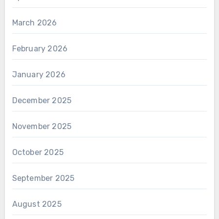
March 2026
February 2026
January 2026
December 2025
November 2025
October 2025
September 2025
August 2025