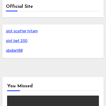
Official Site
slot scatter hitam
slot bet 200
sbobet88
You Missed