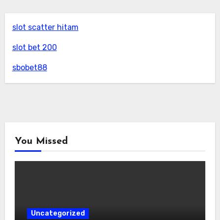
slot scatter hitam
slot bet 200
sbobet88
You Missed
Uncategorized