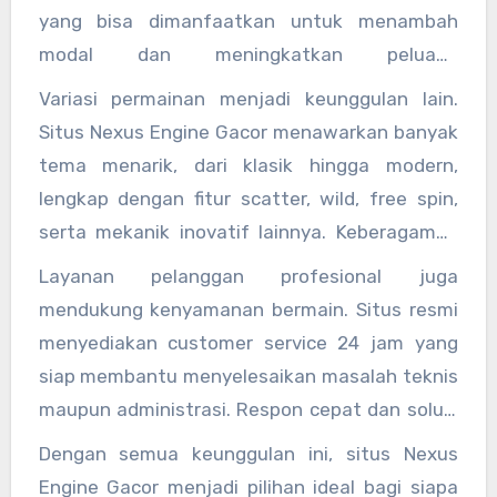
lebih besar untuk meraih profit.
yang bisa dimanfaatkan untuk menambah
modal dan meningkatkan peluang
kemenangan. Pemain yang memanfaatkan
Variasi permainan menjadi keunggulan lain.
bonus dengan strategi tepat dapat meraih
Situs Nexus Engine Gacor menawarkan banyak
hasil optimal tanpa menambah pengeluaran
tema menarik, dari klasik hingga modern,
tambahan.
lengkap dengan fitur scatter, wild, free spin,
serta mekanik inovatif lainnya. Keberagaman
ini membuat pemain tidak cepat bosan dan
Layanan pelanggan profesional juga
selalu memiliki opsi permainan baru yang seru
mendukung kenyamanan bermain. Situs resmi
dan menguntungkan.
menyediakan customer service 24 jam yang
siap membantu menyelesaikan masalah teknis
maupun administrasi. Respon cepat dan solusi
tepat memberikan rasa aman bagi pemain,
Dengan semua keunggulan ini, situs Nexus
sehingga mereka dapat fokus menikmati
Engine Gacor menjadi pilihan ideal bagi siapa