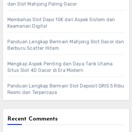
dan Slot Mahjong Paling Gacor
Membahas Slot Depo 10K dari Aspek Sistem dan
Keamanan Digital
Panduan Lengkap Bermain Mahjong Slot Gacor dan
Berburu Scatter Hitam
Mengkaji Aspek Penting dan Daya Tarik Utama
Situs Slot 4D Gacor di Era Modern
Panduan Lengkap Bermain Slot Deposit QRIS 5 Ribu
Resmi dan Terpercaya
Recent Comments