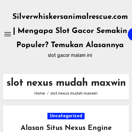
Skip
to
Silverwhiskersanimalrescue.com
content
| Mengapa Slot Gacor Semakin
Populer? Temukan Alasannya
slot gacor malam ini
slot nexus mudah maxwin
Home
slot nexus mudah maxwin
Uncategorized
Alasan Situs Nexus Engine