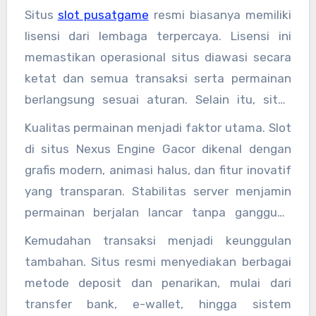
situs ini memberikan peluang kemenangan
Situs
slot pusatgame
resmi biasanya memiliki
lebih tinggi, sehingga pemain dapat bermain
lisensi dari lembaga terpercaya. Lisensi ini
dengan strategi lebih optimal tanpa khawatir
memastikan operasional situs diawasi secara
tentang keamanan data maupun transaksi.
ketat dan semua transaksi serta permainan
berlangsung sesuai aturan. Selain itu, situs
resmi menggunakan teknologi enkripsi modern
Kualitas permainan menjadi faktor utama. Slot
untuk melindungi data pribadi dan keuangan
di situs Nexus Engine Gacor dikenal dengan
pemain, sehingga risiko kebocoran informasi
grafis modern, animasi halus, dan fitur inovatif
dapat diminimalkan.
yang transparan. Stabilitas server menjamin
permainan berjalan lancar tanpa gangguan
teknis. Situs resmi juga rutin menghadirkan
Kemudahan transaksi menjadi keunggulan
game terbaru, sehingga pemain selalu memiliki
tambahan. Situs resmi menyediakan berbagai
opsi permainan yang fresh dan menantang.
metode deposit dan penarikan, mulai dari
transfer bank, e-wallet, hingga sistem