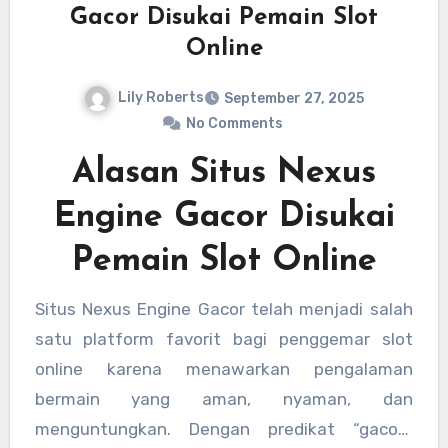
Gacor Disukai Pemain Slot
Online
Lily Roberts
September 27, 2025
No Comments
Alasan Situs Nexus
Engine Gacor Disukai
Pemain Slot Online
Situs Nexus Engine Gacor telah menjadi salah
satu platform favorit bagi penggemar slot
online karena menawarkan pengalaman
bermain yang aman, nyaman, dan
menguntungkan. Dengan predikat “gacor”,