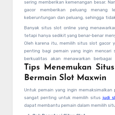
sering memberikan kemenangan besar. Nam
gacor memberikan peluang menang leb
keberuntungan dan peluang, sehingga tida
menang saat bermain.
Banyak situs slot online yang menawarka
tetapi hanya sedikit yang benar-benar meny
Oleh karena itu, memilih situs slot gacor
penting bagi pemain yang ingin mencari 
berkualitas akan menawarkan berbagai 
Tips Menemukan Situs
memberikan pengalaman bermain yang me
besar.
Bermain Slot Maxwin
Untuk pemain yang ingin memaksimalkan p
sangat penting untuk memilih situs
judi s
dapat membantu pemain dalam memilih situ