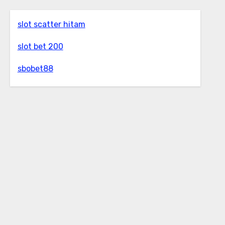
slot scatter hitam
slot bet 200
sbobet88