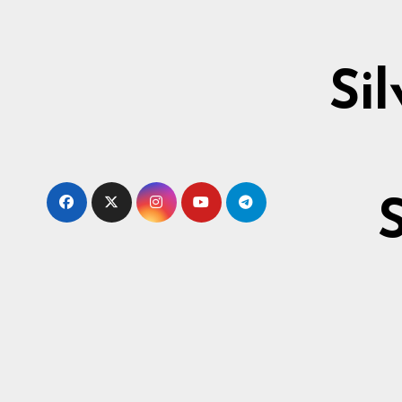
Skip
to
content
Si