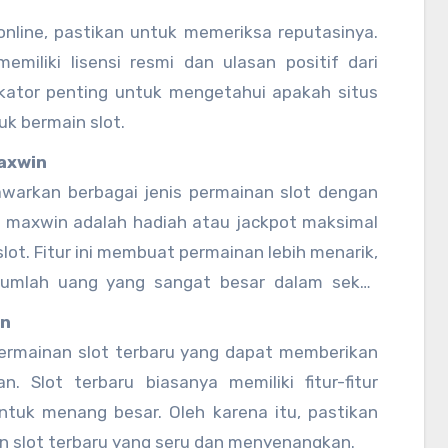
nline, pastikan untuk memeriksa reputasinya.
emiliki lisensi resmi dan ulasan positif dari
dikator penting untuk mengetahui apakah situs
k bermain slot.
Maxwin
awarkan berbagai jenis permainan slot dengan
t maxwin adalah hadiah atau jackpot maksimal
ot. Fitur ini membuat permainan lebih menarik,
mlah uang yang sangat besar dalam sekali
t gacor maxwin akan memberikan pengalaman
an
permainan slot terbaru yang dapat memberikan
 Slot terbaru biasanya memiliki fitur-fitur
ntuk menang besar. Oleh karena itu, pastikan
an slot terbaru yang seru dan menyenangkan.