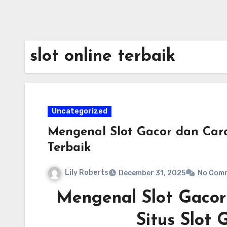
slot online terbaik
Uncategorized
Mengenal Slot Gacor dan Car
Terbaik
Lily Roberts
December 31, 2025
No Com
Mengenal Slot Gaco
Situs Slot 