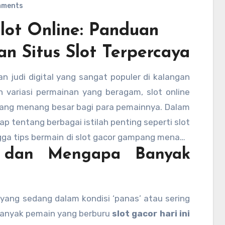
mments
lot Online: Panduan
n Situs Slot Terpercaya
an judi digital yang sangat populer di kalangan
variasi permainan yang beragam, slot online
uang menang besar bagi para pemainnya. Dalam
ap tentang berbagai istilah penting seperti slot
gga tips bermain di slot gacor gampang menang
r dan Mengapa Banyak
yang sedang dalam kondisi ‘panas’ atau sering
anyak pemain yang berburu
slot gacor hari ini