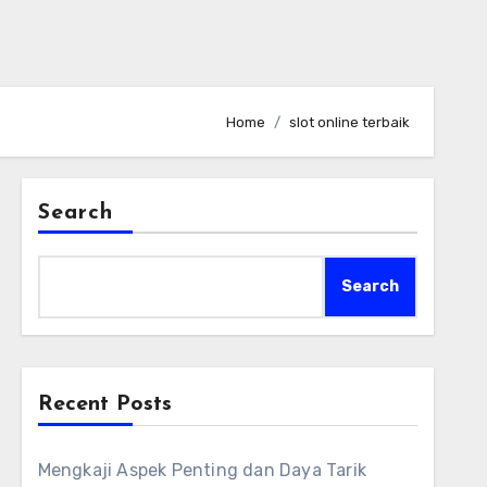
Home
slot online terbaik
Search
Search
Recent Posts
Mengkaji Aspek Penting dan Daya Tarik