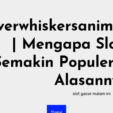
lverwhiskersani
| Mengapa Sl
Semakin Popule
Alasann
slot gacor malam ini
Home