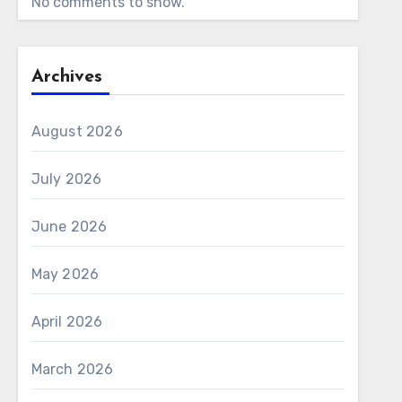
No comments to show.
Archives
August 2026
July 2026
June 2026
May 2026
April 2026
March 2026