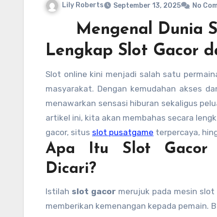
Lily Roberts
September 13, 2025
No Co
Mengenal Dunia S
Lengkap Slot Gacor da
Slot online kini menjadi salah satu permain
masyarakat. Dengan kemudahan akses dan 
menawarkan sensasi hiburan sekaligus pel
artikel ini, kita akan membahas secara lengk
gacor, situs
slot pusatgame
terpercaya, hin
Apa Itu Slot Gaco
dan slot gacor maxwin.
Dicari?
Istilah
slot gacor
merujuk pada mesin slot 
memberikan kemenangan kepada pemain. B