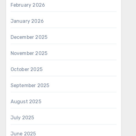
February 2026
January 2026
December 2025
November 2025
October 2025
September 2025
August 2025
July 2025
June 2025