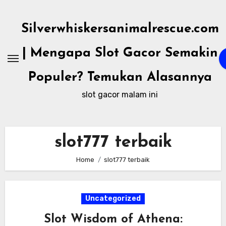
Skip
to
Silverwhiskersanimalrescue.com
content
| Mengapa Slot Gacor Semakin
Populer? Temukan Alasannya
slot gacor malam ini
slot777 terbaik
Home
slot777 terbaik
Uncategorized
Slot Wisdom of Athena: