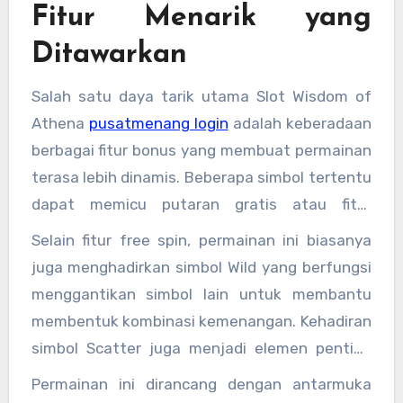
Fitur Menarik yang
spesial berhasil diaktifkan.
Ditawarkan
Salah satu daya tarik utama Slot Wisdom of
Athena
pusatmenang login
adalah keberadaan
berbagai fitur bonus yang membuat permainan
terasa lebih dinamis. Beberapa simbol tertentu
dapat memicu putaran gratis atau fitur
pengganda kemenangan sesuai dengan
Selain fitur free spin, permainan ini biasanya
mekanisme permainan yang tersedia.
juga menghadirkan simbol Wild yang berfungsi
menggantikan simbol lain untuk membantu
membentuk kombinasi kemenangan. Kehadiran
simbol Scatter juga menjadi elemen penting
karena sering kali menjadi syarat untuk
Permainan ini dirancang dengan antarmuka
mengaktifkan fitur bonus.