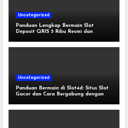
Uncategorized
Panduan Lengkap Bermain Slot
Deposit QRIS 5 Ribu Resmi dan
Terpercaya
Uncategorized
Panduan Bermain di Slot4d: Situs Slot
Gacor dan Cara Bergabung dengan
Mudah