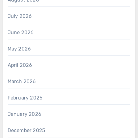
July 2026
June 2026
May 2026
April 2026
March 2026
February 2026
January 2026
December 2025