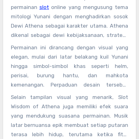
permainan
slot
online yang mengusung tema
mitologi Yunani dengan menghadirkan sosok
Dewi Athena sebagai karakter utama. Athena
dikenal sebagai dewi kebijaksanaan, strategi,
dan kemenangan dalam mitologi Yunani,
Permainan ini dirancang dengan visual yang
sehingga tema yang dihadirkan memberikan
elegan, mulai dari latar belakang kuil Yunani
nuansa klasik yang dipadukan dengan tampilan
hingga simbol-simbol khas seperti helm,
grafis modern.
perisai, burung hantu, dan mahkota
kemenangan. Perpaduan desain tersebut
memberikan pengalaman bermain yang lebih
Selain tampilan visual yang menarik, Slot
imersif bagi para pemain yang menyukai tema
Wisdom of Athena juga memiliki efek suara
sejarah dan mitologi.
yang mendukung suasana permainan. Musik
latar bernuansa epik membuat setiap putaran
terasa lebih hidup, terutama ketika fitur