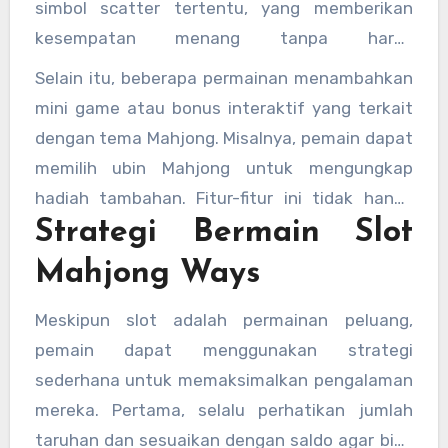
simbol scatter tertentu, yang memberikan
kesempatan menang tanpa harus
mengeluarkan taruhan tambahan. Beberapa
Selain itu, beberapa permainan menambahkan
versi slot juga menawarkan fitur multipliers, di
mini game atau bonus interaktif yang terkait
mana kemenangan selama putaran gratis
dengan tema Mahjong. Misalnya, pemain dapat
dapat dilipatgandakan hingga beberapa kali
memilih ubin Mahjong untuk mengungkap
lipat.
hadiah tambahan. Fitur-fitur ini tidak hanya
Strategi Bermain Slot
meningkatkan peluang menang, tetapi juga
membuat permainan lebih interaktif dan
Mahjong Ways
menghibur dibandingkan slot standar.
Meskipun slot adalah permainan peluang,
pemain dapat menggunakan strategi
sederhana untuk memaksimalkan pengalaman
mereka. Pertama, selalu perhatikan jumlah
taruhan dan sesuaikan dengan saldo agar bisa