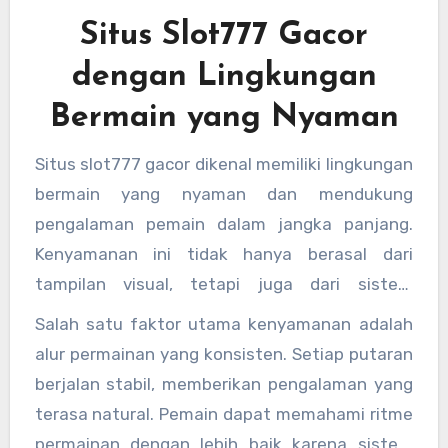
Situs Slot777 Gacor
dengan Lingkungan
Bermain yang Nyaman
Situs slot777 gacor dikenal memiliki lingkungan
bermain yang nyaman dan mendukung
pengalaman pemain dalam jangka panjang.
Kenyamanan ini tidak hanya berasal dari
tampilan visual, tetapi juga dari sistem
permainan yang dirancang rapi dan mudah
Salah satu faktor utama kenyamanan adalah
dipahami. Dengan lingkungan bermain yang
alur permainan yang konsisten. Setiap putaran
tertata baik, pemain dapat fokus menikmati
berjalan stabil, memberikan pengalaman yang
permainan tanpa gangguan yang tidak perlu.
terasa natural. Pemain dapat memahami ritme
permainan dengan lebih baik karena sistem