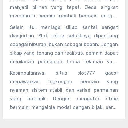
menjadi pilihan yang tepat. Jeda singkat
membantu pemain kembali bermain dengan
pikiran yang lebih segar.
Selain itu, menjaga sikap santai sangat
dianjurkan. Slot online sebaiknya dipandang
sebagai hiburan, bukan sebagai beban. Dengan
sikap yang tenang dan realistis, pemain dapat
menikmati permainan tanpa tekanan yang
tidak perlu.
Kesimpulannya, situs slot777 gacor
menawarkan lingkungan bermain yang
nyaman, sistem stabil, dan variasi permainan
yang menarik. Dengan mengatur ritme
bermain, mengelola modal dengan bijak, serta
menjaga fokus dan sikap santai, pemain dapat
menikmati permainan secara optimal dan