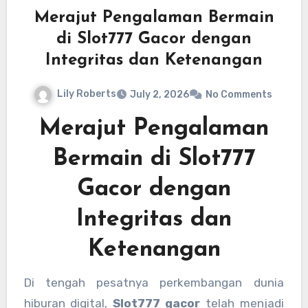
Merajut Pengalaman Bermain
hiburan.
di Slot777 Gacor dengan
Integritas dan Ketenangan
Lily Roberts
July 2, 2026
No Comments
Merajut Pengalaman
Bermain di Slot777
Gacor dengan
Integritas dan
Ketenangan
Di tengah pesatnya perkembangan dunia
hiburan digital,
Slot777 gacor
telah menjadi