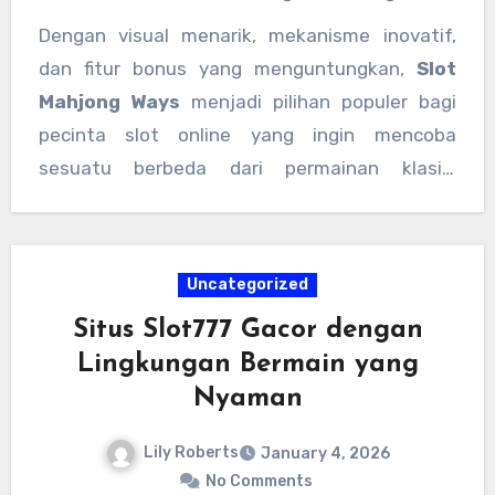
bertahan lebih lama. Kedua, manfaatkan fitur
Dengan visual menarik, mekanisme inovatif,
putaran gratis dan bonus sebanyak mungkin
dan fitur bonus yang menguntungkan,
Slot
untuk meningkatkan peluang menang tanpa
Mahjong Ways
menjadi pilihan populer bagi
risiko tambahan. Ketiga, pilih versi slot yang
pecinta slot online yang ingin mencoba
menawarkan RTP (Return to Player) tinggi,
sesuatu berbeda dari permainan klasik.
karena semakin tinggi RTP, semakin besar
Kombinasi tema Mahjong yang ikonik dengan
peluang menang jangka panjang.
sistem “ways to win” membuat setiap putaran
terasa menegangkan dan menghibur,
Uncategorized
menjadikannya pengalaman bermain yang seru
Situs Slot777 Gacor dengan
dan mengasyikkan bagi semua kalangan
Lingkungan Bermain yang
pemain.
Nyaman
Lily Roberts
January 4, 2026
No Comments