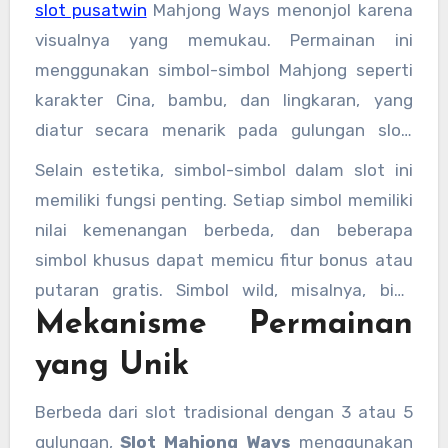
menghadirkan kombinasi visual menarik,
slot pusatwin
Mahjong Ways menonjol karena
mekanisme inovatif, dan potensi kemenangan
visualnya yang memukau. Permainan ini
besar.
menggunakan simbol-simbol Mahjong seperti
karakter Cina, bambu, dan lingkaran, yang
diatur secara menarik pada gulungan slot.
Warna-warna cerah dan animasi halus
Selain estetika, simbol-simbol dalam slot ini
membuat permainan terasa hidup dan
memiliki fungsi penting. Setiap simbol memiliki
menyenangkan. Tidak hanya itu, latar belakang
nilai kemenangan berbeda, dan beberapa
permainan biasanya menampilkan desain khas
simbol khusus dapat memicu fitur bonus atau
Asia dengan sentuhan klasik, sehingga pemain
putaran gratis. Simbol wild, misalnya, bisa
bisa merasakan nuansa oriental sambil
Mekanisme Permainan
menggantikan simbol lain untuk membentuk
bermain slot.
kombinasi kemenangan, sementara simbol
yang Unik
scatter sering kali membuka akses ke fitur
tambahan yang meningkatkan peluang
Berbeda dari slot tradisional dengan 3 atau 5
menang.
gulungan,
Slot Mahjong Ways
menggunakan