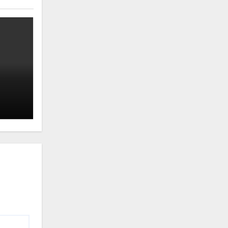
atter