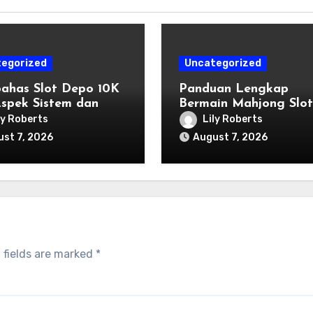
egorized
Uncategorized
has Slot Depo 10K
Panduan Lengkap
Aspek Sistem dan
Bermain Mahjong Slot
nan Digital
Gacor dan Berburu Sc
ly Roberts
Lily Roberts
Hitam
st 7, 2026
August 7, 2026
 fields are marked
*