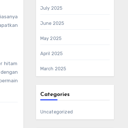
July 2025
biasanya
June 2025
dapatkan
May 2025
April 2025
r hitam
March 2025
t dengan
 bermain
Categories
Uncategorized