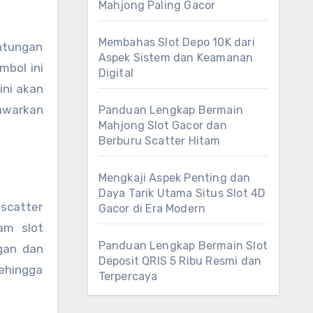
Mahjong Paling Gacor
Membahas Slot Depo 10K dari
Aspek Sistem dan Keamanan
imbol ini
Digital
ini akan
tawarkan
Panduan Lengkap Bermain
Mahjong Slot Gacor dan
Berburu Scatter Hitam
Mengkaji Aspek Penting dan
Daya Tarik Utama Situs Slot 4D
 scatter
Gacor di Era Modern
am slot
Panduan Lengkap Bermain Slot
gan dan
Deposit QRIS 5 Ribu Resmi dan
ehingga
Terpercaya