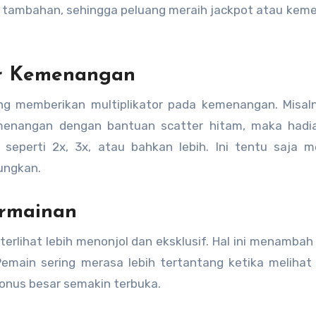
 tambahan, sehingga peluang meraih jackpot atau kem
or Kemenangan
ring memberikan multiplikator pada kemenangan. Misaln
enangan dengan bantuan scatter hitam, maka hadi
u, seperti 2x, 3x, atau bahkan lebih. Ini tentu saja
ungkan.
ermainan
erlihat lebih menonjol dan eksklusif. Hal ini menambah
Pemain sering merasa lebih tertantang ketika melihat
onus besar semakin terbuka.