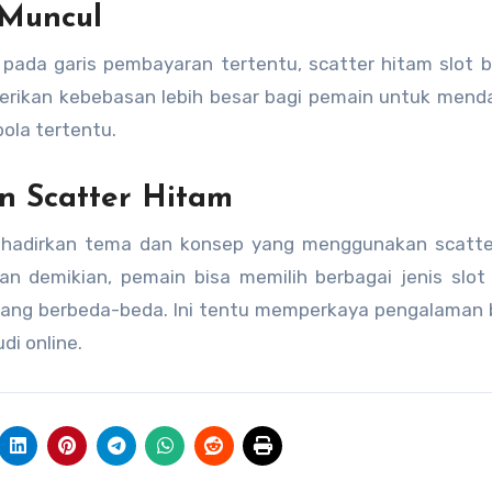
i Muncul
 pada garis pembayaran tertentu, scatter hitam slot 
mberikan kebebasan lebih besar bagi pemain untuk men
ola tertentu.
an Scatter Hitam
ghadirkan tema dan konsep yang menggunakan scatte
an demikian, pemain bisa memilih berbagai jenis slo
m yang berbeda-beda. Ini tentu memperkaya pengalaman
di online.