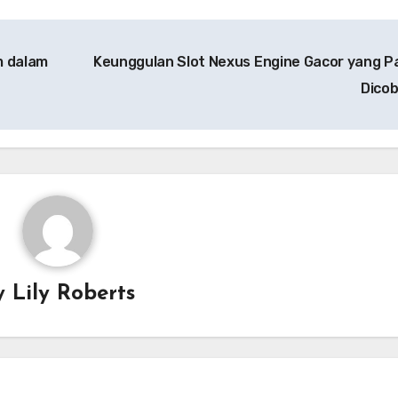
m dalam
Keunggulan Slot Nexus Engine Gacor yang P
Dico
y
Lily Roberts