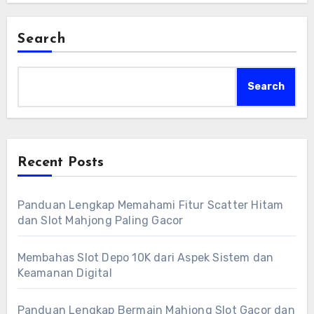
Search
Search
Recent Posts
Panduan Lengkap Memahami Fitur Scatter Hitam
dan Slot Mahjong Paling Gacor
Membahas Slot Depo 10K dari Aspek Sistem dan
Keamanan Digital
Panduan Lengkap Bermain Mahjong Slot Gacor dan