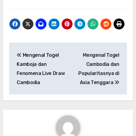
Post
Mengenal Togel
Mengenal Togel
navigation
Kamboja dan
Cambodia dan
Fenomena Live Draw
Popularitasnya di
Cambodia
Asia Tenggara