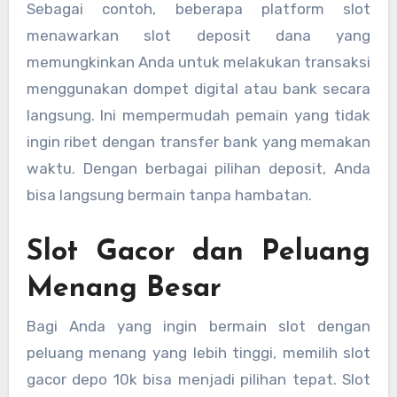
Sebagai contoh, beberapa platform slot
menawarkan slot deposit dana yang
memungkinkan Anda untuk melakukan transaksi
menggunakan dompet digital atau bank secara
langsung. Ini mempermudah pemain yang tidak
ingin ribet dengan transfer bank yang memakan
waktu. Dengan berbagai pilihan deposit, Anda
bisa langsung bermain tanpa hambatan.
Slot Gacor dan Peluang
Menang Besar
Bagi Anda yang ingin bermain slot dengan
peluang menang yang lebih tinggi, memilih slot
gacor depo 10k bisa menjadi pilihan tepat. Slot