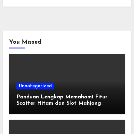
You Missed
Uncategorized
Panduan Lengkap Memahami Fitur
Scatter Hitam dan Slot Mahjong
Paling Gacor