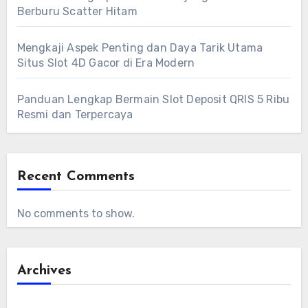
Berburu Scatter Hitam
Mengkaji Aspek Penting dan Daya Tarik Utama
Situs Slot 4D Gacor di Era Modern
Panduan Lengkap Bermain Slot Deposit QRIS 5 Ribu
Resmi dan Terpercaya
Recent Comments
No comments to show.
Archives