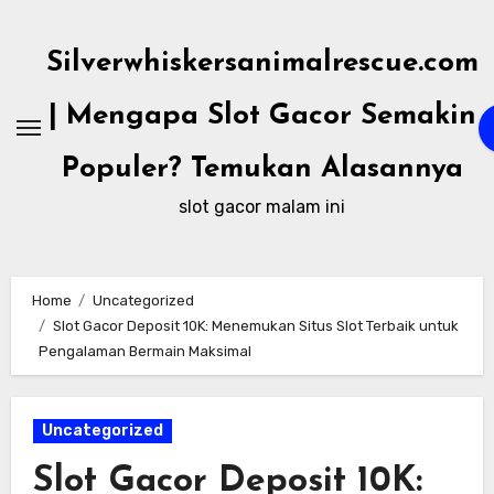
Skip
to
Silverwhiskersanimalrescue.com
content
| Mengapa Slot Gacor Semakin
Populer? Temukan Alasannya
slot gacor malam ini
Home
Uncategorized
Slot Gacor Deposit 10K: Menemukan Situs Slot Terbaik untuk
Pengalaman Bermain Maksimal
Uncategorized
Slot Gacor Deposit 10K: