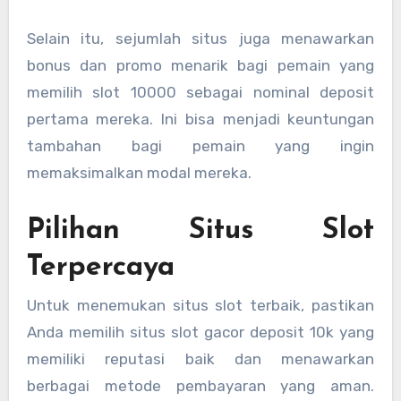
Selain itu, sejumlah situs juga menawarkan
bonus dan promo menarik bagi pemain yang
memilih slot 10000 sebagai nominal deposit
pertama mereka. Ini bisa menjadi keuntungan
tambahan bagi pemain yang ingin
memaksimalkan modal mereka.
Pilihan Situs Slot
Terpercaya
Untuk menemukan situs slot terbaik, pastikan
Anda memilih situs slot gacor deposit 10k yang
memiliki reputasi baik dan menawarkan
berbagai metode pembayaran yang aman.