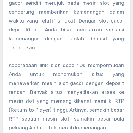
gacor sendiri merujuk pada mesin slot yang
cenderung memberikan kemenangan dalam
waktu yang relatif singkat. Dengan slot gacor
depo 10 rb, Anda bisa merasakan sensasi
kemenangan dengan jumlah deposit yang
terjangkau.
Keberadaan link slot depo 10k mempermudah
Anda untuk menemukan situs yang
menawarkan mesin slot gacor dengan deposit
rendah. Banyak situs menyediakan akses ke
mesin slot yang memang dikenal memiliki RTP
(Return to Player) tinggi. Artinya, semakin besar
RTP sebuah mesin slot, semakin besar pula
peluang Anda untuk meraih kemenangan.