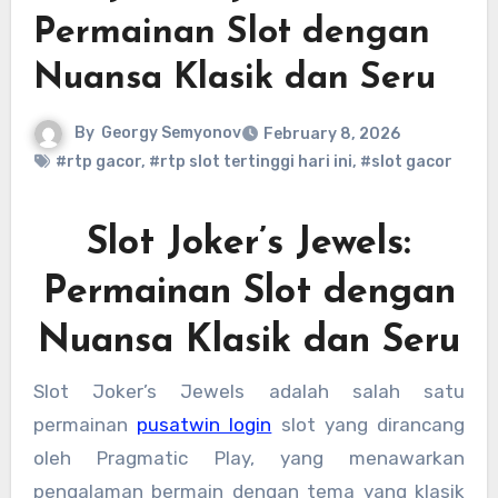
Permainan Slot dengan
Nuansa Klasik dan Seru
By
Georgy Semyonov
February 8, 2026
#rtp gacor
,
#rtp slot tertinggi hari ini
,
#slot gacor
Slot Joker’s Jewels:
Permainan Slot dengan
Nuansa Klasik dan Seru
Slot Joker’s Jewels adalah salah satu
permainan
pusatwin login
slot yang dirancang
oleh Pragmatic Play, yang menawarkan
pengalaman bermain dengan tema yang klasik