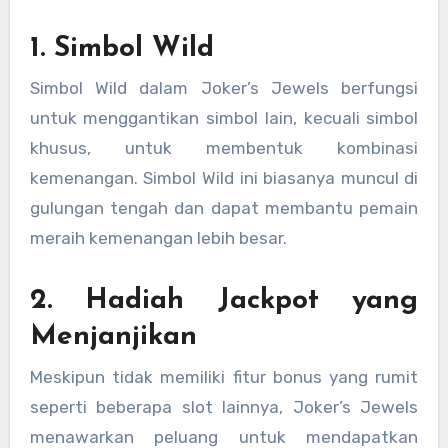
1.
Simbol Wild
Simbol Wild dalam Joker’s Jewels berfungsi
untuk menggantikan simbol lain, kecuali simbol
khusus, untuk membentuk kombinasi
kemenangan. Simbol Wild ini biasanya muncul di
gulungan tengah dan dapat membantu pemain
meraih kemenangan lebih besar.
2.
Hadiah Jackpot yang
Menjanjikan
Meskipun tidak memiliki fitur bonus yang rumit
seperti beberapa slot lainnya, Joker’s Jewels
menawarkan peluang untuk mendapatkan