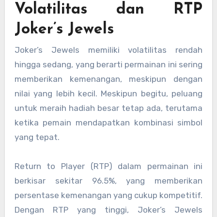
Volatilitas dan RTP
Joker’s Jewels
Joker’s Jewels memiliki volatilitas rendah
hingga sedang, yang berarti permainan ini sering
memberikan kemenangan, meskipun dengan
nilai yang lebih kecil. Meskipun begitu, peluang
untuk meraih hadiah besar tetap ada, terutama
ketika pemain mendapatkan kombinasi simbol
yang tepat.
Return to Player (RTP) dalam permainan ini
berkisar sekitar 96.5%, yang memberikan
persentase kemenangan yang cukup kompetitif.
Dengan RTP yang tinggi, Joker’s Jewels