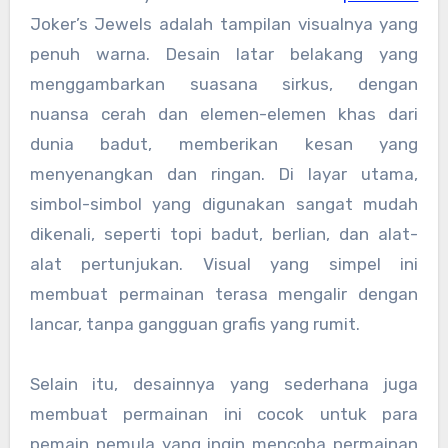
Joker’s Jewels adalah tampilan visualnya yang
penuh warna. Desain latar belakang yang
menggambarkan suasana sirkus, dengan
nuansa cerah dan elemen-elemen khas dari
dunia badut, memberikan kesan yang
menyenangkan dan ringan. Di layar utama,
simbol-simbol yang digunakan sangat mudah
dikenali, seperti topi badut, berlian, dan alat-
alat pertunjukan. Visual yang simpel ini
membuat permainan terasa mengalir dengan
lancar, tanpa gangguan grafis yang rumit.
Selain itu, desainnya yang sederhana juga
membuat permainan ini cocok untuk para
pemain pemula yang ingin mencoba permainan