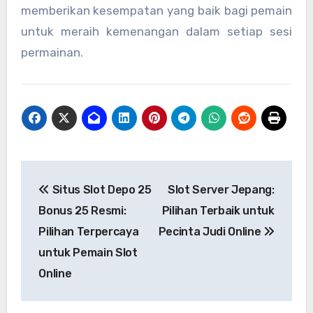
memberikan kesempatan yang baik bagi pemain
untuk meraih kemenangan dalam setiap sesi
permainan.
Post
Situs Slot Depo 25
Slot Server Jepang:
navigation
Bonus 25 Resmi:
Pilihan Terbaik untuk
Pilihan Terpercaya
Pecinta Judi Online
untuk Pemain Slot
Online