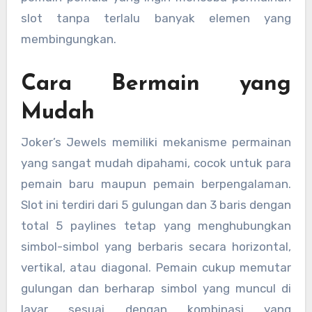
slot tanpa terlalu banyak elemen yang
membingungkan.
Cara Bermain yang
Mudah
Joker’s Jewels memiliki mekanisme permainan
yang sangat mudah dipahami, cocok untuk para
pemain baru maupun pemain berpengalaman.
Slot ini terdiri dari 5 gulungan dan 3 baris dengan
total 5 paylines tetap yang menghubungkan
simbol-simbol yang berbaris secara horizontal,
vertikal, atau diagonal. Pemain cukup memutar
gulungan dan berharap simbol yang muncul di
layar sesuai dengan kombinasi yang