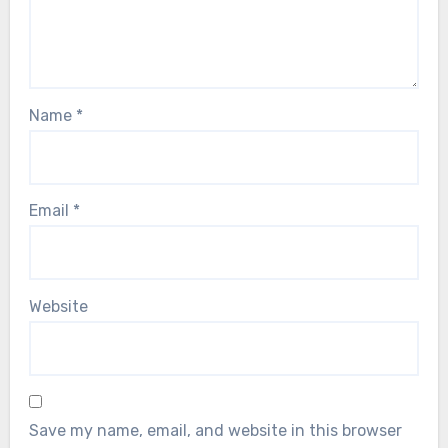
Name
*
Email
*
Website
Save my name, email, and website in this browser