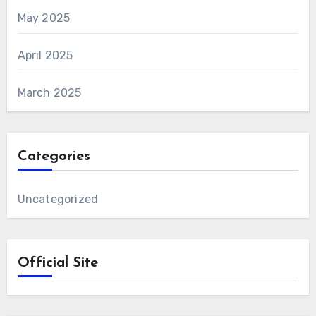
May 2025
April 2025
March 2025
Categories
Uncategorized
Official Site