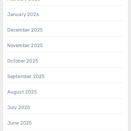
January 2026
December 2025
November 2025
October 2025
September 2025
August 2025
July 2025
June 2025