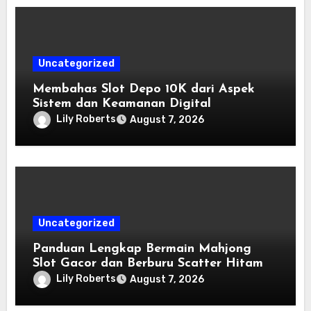
Uncategorized
Membahas Slot Depo 10K dari Aspek
Sistem dan Keamanan Digital
Lily Roberts
August 7, 2026
Uncategorized
Panduan Lengkap Bermain Mahjong
Slot Gacor dan Berburu Scatter Hitam
Lily Roberts
August 7, 2026