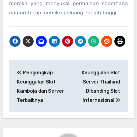
mereka yang menyukai permainan sederhana
namun tetap memiliki peluang hadiah tinggi.
Post
Mengungkap
Keunggulan Slot
navigation
Keunggulan Slot
Server Thailand
Kamboja dan Server
Dibanding Slot
Terbaiknya
Internasional