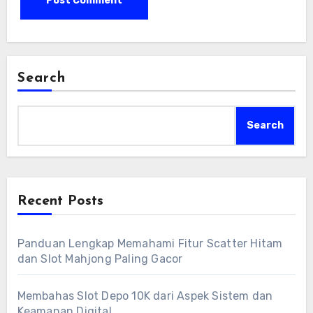
Search
Search
Recent Posts
Panduan Lengkap Memahami Fitur Scatter Hitam
dan Slot Mahjong Paling Gacor
Membahas Slot Depo 10K dari Aspek Sistem dan
Keamanan Digital