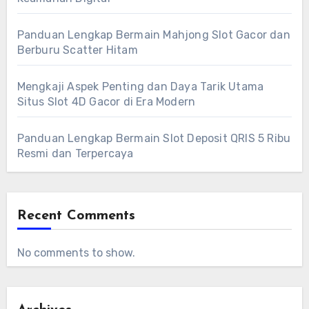
Panduan Lengkap Bermain Mahjong Slot Gacor dan
Berburu Scatter Hitam
Mengkaji Aspek Penting dan Daya Tarik Utama
Situs Slot 4D Gacor di Era Modern
Panduan Lengkap Bermain Slot Deposit QRIS 5 Ribu
Resmi dan Terpercaya
Recent Comments
No comments to show.