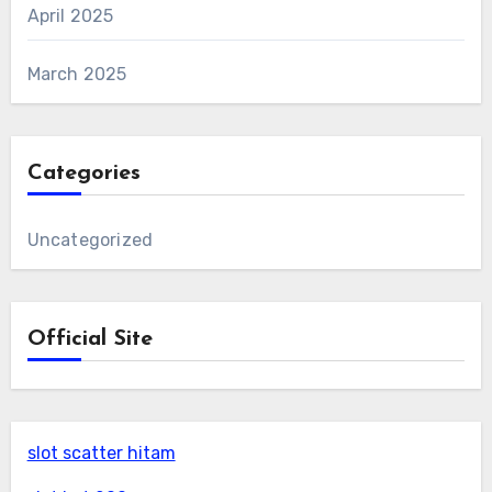
April 2025
March 2025
Categories
Uncategorized
Official Site
slot scatter hitam