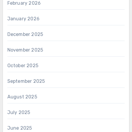
February 2026
January 2026
December 2025
November 2025
October 2025
September 2025
August 2025
July 2025
June 2025