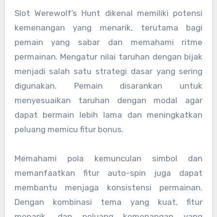
Slot Werewolf’s Hunt dikenal memiliki potensi
kemenangan yang menarik, terutama bagi
pemain yang sabar dan memahami ritme
permainan. Mengatur nilai taruhan dengan bijak
menjadi salah satu strategi dasar yang sering
digunakan. Pemain disarankan untuk
menyesuaikan taruhan dengan modal agar
dapat bermain lebih lama dan meningkatkan
peluang memicu fitur bonus.
Memahami pola kemunculan simbol dan
memanfaatkan fitur auto-spin juga dapat
membantu menjaga konsistensi permainan.
Dengan kombinasi tema yang kuat, fitur
menarik, dan peluang kemenangan yang