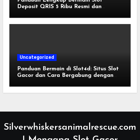
Panduan Lengkap Bermain Slot
Deposit QRIS 5 Ribu Resmi dan
Terpercaya
Uncategorized
Panduan Bermain di Slot4d: Situs Slot
Gacor dan Cara Bergabung dengan
Mudah
Silverwhiskersanimalrescue.com
| Mengapa Slot Gacor