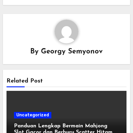
By
Georgy Semyonov
Related Post
Uncategorized
Panduan Lengkap Bermain Mahjong
Slot Gacor dan Berburu Scatter Hitam