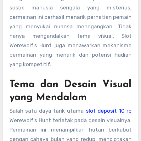
sosok manusia serigala yang misterius,
permainan ini berhasil menarik perhatian pemain
yang menyukai nuansa menegangkan. Tidak
hanya mengandalkan tema visual, Slot
Werewolf’s Hunt juga menawarkan mekanisme
permainan yang menarik dan potensi hadiah
yang kompetitif.
Tema dan Desain Visual
yang Mendalam
Salah satu daya tarik utama
slot deposit 10 rb
Werewolf’s Hunt terletak pada desain visualnya.
Permainan ini menampilkan hutan berkabut
dengan cahaya bulan yang redup, menciptakan